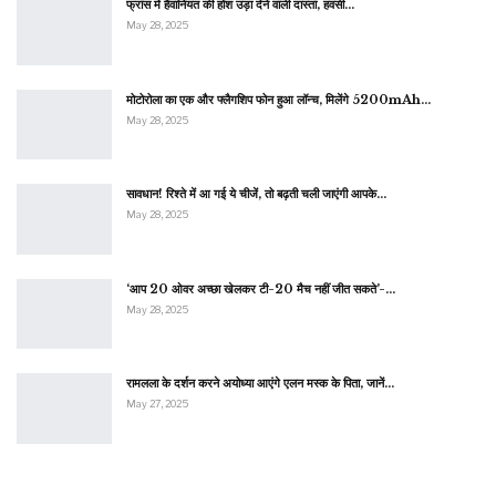
फ्रांस में हैवानियत की होश उड़ा देने वाली दास्तां, हवसी…
May 28, 2025
मोटोरोला का एक और फ्लैगशिप फोन हुआ लॉन्च, मिलेंगे 5200mAh…
May 28, 2025
सावधान! रिश्ते में आ गई ये चीजें, तो बढ़ती चली जाएंगी आपके…
May 28, 2025
‘आप 20 ओवर अच्छा खेलकर टी-20 मैच नहीं जीत सकते’-…
May 28, 2025
रामलला के दर्शन करने अयोध्या आएंगे एलन मस्क के पिता, जानें…
May 27, 2025