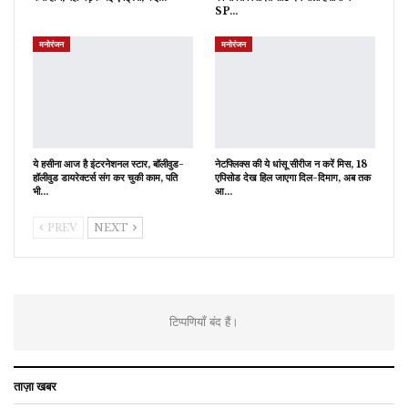
SP…
मनोरंजन
मनोरंजन
ये हसीना आज है इंटरनेशनल स्टार, बॉलीवुड-
नेटफ्लिक्स की ये धांसू सीरीज न करें मिस, 18
हॉलीवुड डायरेक्टर्स संग कर चुकी काम, पति
एपिसोड देख हिल जाएगा दिल-दिमाग, अब तक
भी…
आ…
PREV
NEXT
टिप्पणियाँ बंद हैं।
ताज़ा खबर