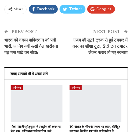
Facebook
Twitter
Google+
Share
ReddIt
WhatsApp
Pinterest
PREV POST
ईमेल
NEXT POST
भारत की नकल पाकिस्तान को पड़ी
गजब की लूट! ट्रक से हुई टक्कर में
भारी, जानिए क्यों रूसी तेल खरीदना
कार का शीशा टूटा, 2.5 टन टमाटर
पड़ गया घाटे का सौदा?
लेकर फरार हो गए बदमाश
शयद आपको भी ये अच्छा लगे
मनोरंजन
मनोरंजन
मौका पाते ही प्रोड्यूसर ने एक्ट्रेस की कमर पर
10 सेकंड के सीन से मचाया था बवाल, बॉलीवुड
फेरा हाथ, वहीं भड़क गईं एक्ट्रेस, कई…
का सबसे विवादित शॉट देने वाली हसीना ने