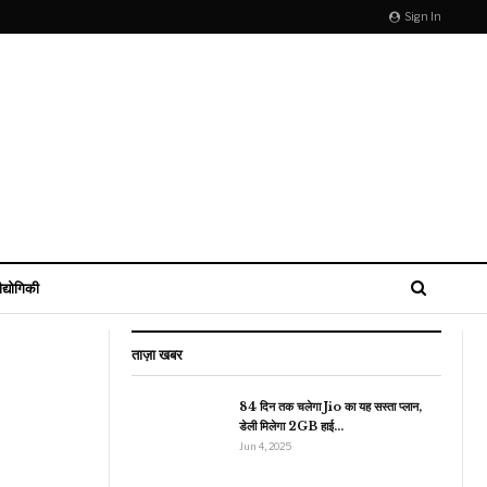
Sign In
ौद्योगिकी
ताज़ा खबर
84 दिन तक चलेगा Jio का यह सस्ता प्लान,
डेली मिलेगा 2GB हाई…
मनोरंजन
Jun 4, 2025
रतौंधी का शिकार चूड़ी बेचने