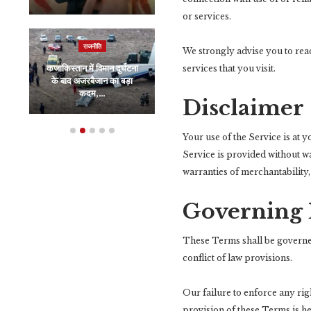
or services.
राजनीति
व्यापार
We strongly advise you to read
कजाकिस्तान में विमान दुर्घटना
1 हजार करोड़ से 16,000
services that you visit.
के बाद अजरबैजान का बड़ा
करोड़ का सफर, हथियार
कदम,…
एक्सपोर्ट करने…
Disclaimer
Your use of the Service is at 
Service is provided without wa
warranties of merchantability
Governing
These Terms shall be governed
conflict of law provisions.
Our failure to enforce any rig
provision of these Terms is he