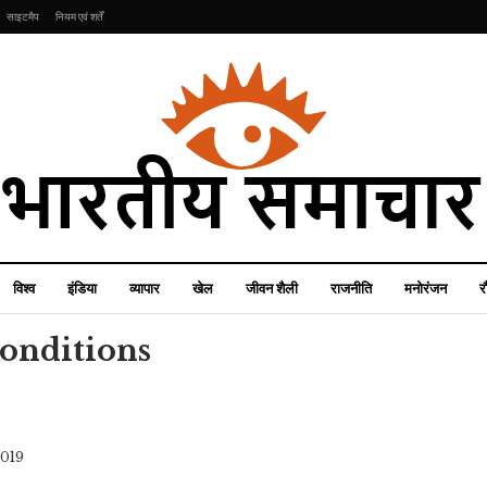
साइटमैप
नियम एवं शर्तें
विश्व
इंडिया
व्यापार
खेल
जीवन शैली
राजनीति
मनोरंजन
र
onditions
जीवन शैली
इंडिया
2019
Year Ender 2023:
वीकेंड पर दिल्ली में कैसा रहेगा
साल 2023 में बालों के लिए
मौसम? आ गया IMD अपडेट;