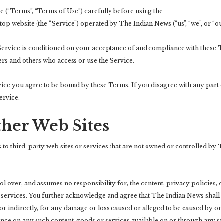
सबसे ज़्यादा सर्च…
…
e (“Terms”, “Terms of Use”) carefully before using the
op website (the “Service”) operated by The Indian News (“us”, “we”, or “ou
रौद्योगिकी
 Service is conditioned on your acceptance of and compliance with these
मनोरंजन
Realme ने भारत में लॉन्च
sers and others who access or use the Service.
किया AI वाला धांसू फोन,
‘कोई माई का लाल…’, गोविंदा
र
16GB RAM…
से तलाक की…
मु
vice you agree to be bound by these Terms. If you disagree with any part 
ervice.
इंडिया
रौद्योगिकी
ther Web Sites
विमान हाईजैक होने का ATC
घर में AC लगा है तो अभी चेक
को मिला अलर्ट, मच गया
कर लें ये चीज, नहीं तो लग
हड़कंप, फिर…
सकता…
to third-party web sites or services that are not owned or controlled by
 over, and assumes no responsibility for, the content, privacy policies, 
राजनीति
खेल
r services. You further acknowledge and agree that The Indian News shall
Gaza Ceasefire: 2
आयरलैंड का सपना हुआ सच,
ह
हफ्ते पहले ही इजरायल और
क्रिकेट के इतिहास में पहली
 or indirectly, for any damage or loss caused or alleged to be caused by or
हमास ने कर ली…
बार…
ance on any such content, goods or services available on or through any s