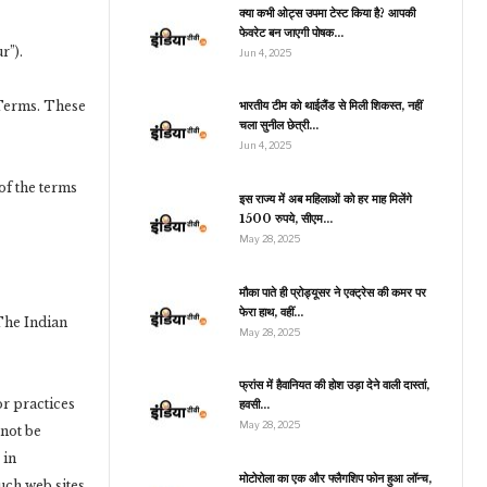
वाला… रिलीज हुआ…
क्या कभी ओट्स उपमा टेस्ट किया है? आपकी
फेवरेट बन जाएगी पोषक…
r”).
Jun 4, 2025
 Terms. These
भारतीय टीम को थाईलैंड से मिली शिकस्त, नहीं
इंडिया
चला सुनील छेत्री…
ाकेश टिकैत ने डल्लेवाल से की
Jun 4, 2025
लाकात, किसान नेता पंधेर ने…
of the terms
इस राज्य में अब महिलाओं को हर माह मिलेंगे
1500 रुपये, सीएम…
May 28, 2025
मनोरंजन
मौका पाते ही प्रोड्यूसर ने एक्ट्रेस की कमर पर
नहीं रहीं ‘हैरी पॉटर’ की
फेरा हाथ, वहीं…
प्रोफेसर मैक्गोनागल, 89…
 The Indian
May 28, 2025
फ्रांस में हैवानियत की होश उड़ा देने वाली दास्तां,
or practices
हवसी…
राजनीति
May 28, 2025
 not be
िजबुल्ला ने इजरायल पर कर दी
रॉकेटों की बौछार, हमास के
 in
इस…
मोटोरोला का एक और फ्लैगशिप फोन हुआ लॉन्च,
uch web sites