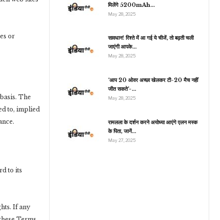
मिलेंगे 5200mAh…
May 28, 2025
es or
सावधान! रिश्ते में आ गई ये चीजें, तो बढ़ती चली
इंडिया
जाएंगी आपके…
May 28, 2025
रद पवार ने अजित पवार को दी
ुभकामनाएं! शिंदे सरकार में…
‘आप 20 ओवर अच्छा खेलकर टी-20 मैच नहीं
जीत सकते’-…
 basis. The
May 28, 2025
ed to, implied
ance.
रामलला के दर्शन करने अयोध्या आएंगे एलन मस्क
के पिता, जानें…
May 27, 2025
d to its
hts. If any
f these Terms