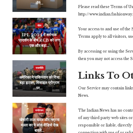
लेंगे…
महारिकॉर्ड,…
Please read these Terms of Us
http://www.indian.fashionway.t
खेल
जीवन शैली
Your access to and use of the
IPL 2024 में शर्मनाक
Lohri 2024 Wishes
Terms apply to all visitors, u
प्रदर्शन के बीच RCB को लगा
In Hindi: भांगड़ा गिद्दा की
एक और बड़ा…
कर लें तैयारी,…
By accessing or using the Ser
then you may not access the S
राजनीति
Links To O
जीवन शैली
अमेरिका ने पाकिस्तान को दिया
बड़ा झटका, मिसाइल प्रोग्राम
गर्मियों में पेट को तुरंत ठंडक देती
पर…
है अनानास की चटनी, स्वाद…
Our Service may contain links 
News.
The Indian News has no control
मनोरंजन
इंडिया
of any third party web sites o
खेसारी लाल यादव और नम्रता
जज संजीव खन्ना ने CJI के
मल्ला का ये डांस वीडियो देख
तौर पर पहले दिन कितने
responsible or liable, directly
बावले…
मुकदमों की…
connection with use of or reli