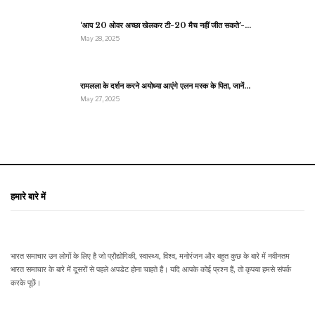
‘आप 20 ओवर अच्छा खेलकर टी-20 मैच नहीं जीत सकते’-…
May 28, 2025
रामलला के दर्शन करने अयोध्या आएंगे एलन मस्क के पिता, जानें…
May 27, 2025
हमारे बारे में
भारत समाचार उन लोगों के लिए है जो प्रौद्योगिकी, स्वास्थ्य, विश्व, मनोरंजन और बहुत कुछ के बारे में नवीनतम
भारत समाचार के बारे में दूसरों से पहले अपडेट होना चाहते हैं। यदि आपके कोई प्रश्न हैं, तो कृपया हमसे संपर्क
करके पूछें।