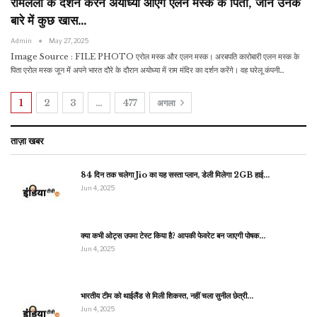
रामलला के दर्शन करने अयोध्या आएंगे एलन मस्क के पिता, जानें उनके
बारे में कुछ खास…
Admin
May 27, 2025
Image Source : FILE PHOTO एरोल मस्क और एलन मस्क। अरबपति कारोबारी एलन मस्क के
पिता एरोल मस्क जून में अपने भारत दौरे के दौरान अयोध्या में राम मंदिर का दर्शन करेंगे। वह घरेलू कंपनी…
1
2
3
…
477
अगला
ताज़ा खबर
84 दिन तक चलेगा Jio का यह सस्ता प्लान, डेली मिलेगा 2GB हाई…
Jun 4, 2025
क्या कभी ओट्स उपमा टेस्ट किया है? आपकी फेवरेट बन जाएगी पोषक…
Jun 4, 2025
भारतीय टीम को थाईलैंड से मिली शिकस्त, नहीं चला सुनील छेत्री…
Jun 4, 2025