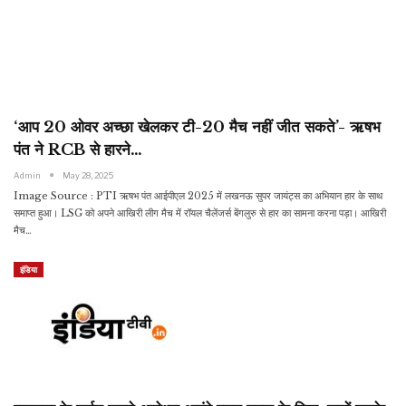
‘आप 20 ओवर अच्छा खेलकर टी-20 मैच नहीं जीत सकते’- ऋषभ
पंत ने RCB से हारने…
Admin
May 28, 2025
Image Source : PTI ऋषभ पंत आईपीएल 2025 में लखनऊ सुपर जायंट्स का अभियान हार के साथ
समाप्त हुआ। LSG को अपने आखिरी लीग मैच में रॉयल चैलेंजर्स बेंगलुरु से हार का सामना करना पड़ा। आखिरी
मैच…
इंडिया