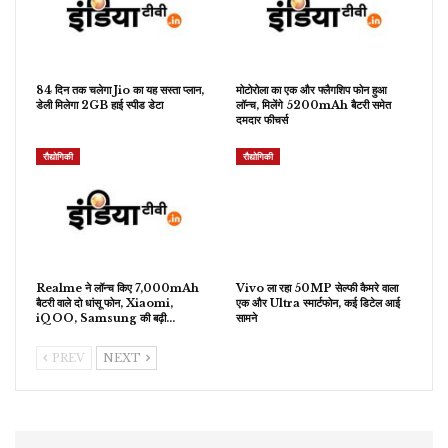
84 दिन तक चलेगा Jio का यह सस्ता प्लान,
मोटोरोला का एक और फ्लैगशिप फोन हुआ
डेली मिलेगा 2GB हाई स्पीड डेटा
लॉन्च, मिलेंगे 5200mAh बैटरी समेत
दमदार फीचर्स
रौद्योगिकी
रौद्योगिकी
Realme ने लॉन्च किए 7,000mAh
Vivo ला रहा 50MP सेल्फी कैमरे वाला
बैटरी वाले दो धांसू फोन, Xiaomi,
एक और Ultra स्मार्टफोन, कई डिटेल आई
iQOO, Samsung की बढ़ी…
सामने
PREV
NEXT