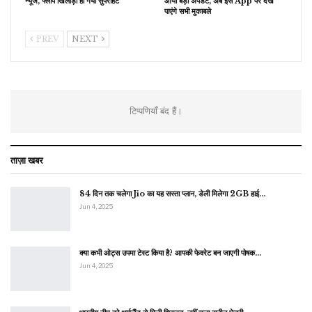
न्यूज, फ्लॉप खिलाड़ी हो गया सुपरहिट
आया बड़ा अपडेट, अब इस App पर देख
पाएंगे सभी मुकाबले
PREV
NEXT
टिप्पणियाँ बंद हैं।
ताज़ा खबर
84 दिन तक चलेगा Jio का यह सस्ता प्लान, डेली मिलेगा 2GB हाई…
Jun 4, 2025
क्या कभी ओट्स उपमा टेस्ट किया है? आपकी फेवरेट बन जाएगी पोषक…
Jun 4, 2025