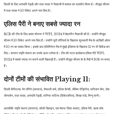
दिल्ली के लिए अरुंधति रेड्डी और राधा यादव ने गेंदबाजी में कमाल का प्रदर्शन किया है। मौजूदा सीजन
में राधा यादव ने 10 विकेट अपने नाम किए हैं।
एलिस पैरी ने बनाए सबसे ज्यादा रन
RCB की टीम के लिए आशा शोभना ने WPL 2024 में बेहतरीन गेंदबाजी की है। उन्होंने मौजूदा
सीजन में 10 विकेट अपने नाम किए हैं। उन्होंने यूपी वॉरियर्स के खिलाफ शुरुआती मैच के आखिरी ओवर
में 10 रन का बचाव किया। इसके बाद एलिमिनेटर मैच में मुंबई इंडियंस के खिलाफ 11 रन भी डिफेंड कर
लिए। कप्तान स्मृति मंधाना का उनके ऊपर भरोसा है। टीम की स्टार बल्लेबाज एसिस पैरी WPL
2024 में सबसे ज्यादा रन बनाने वाली खिलाड़ी हैं। उन्होंने मौजूदा सीजन के 8 मैचों में 308 रन बनाए
हैं।
दोनों टीमों की संभावित Playing 11:
दिल्ली कैपिटल्स: मेग लैनिंग (कप्तान), शेफाली वर्मा, एलिस कैप्सी, जेमिमा रोड्रिगेज, मारिजान कैप, जेस
जोनासेन, राधा यादव, अरुंधति रेड्डी, तानिया भाटिया (विकेटकीपर), शिखा पांडे, मिन्नू मानी।
आरसीबी: स्मृति मंधाना (कप्तान), सोफी डिवाइन, एस मेघना/दिशा कसाट, एलिस पैरी, ऋचा घोष