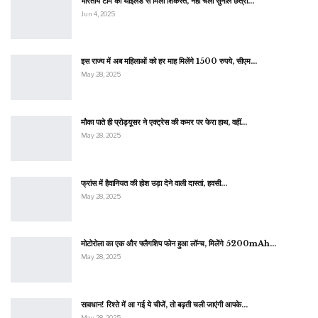
भारतीय टीम को थाईलैंड से मिली शिकस्त, नहीं चला सुनील छेत्री…
Jun 4, 2025
इस राज्य में अब महिलाओं को हर माह मिलेंगे 1500 रुपये, सीएम…
May 28, 2025
मौका पाते ही प्रोड्यूसर ने एक्ट्रेस की कमर पर फेरा हाथ, वहीं…
May 28, 2025
फ्रांस में हैवानियत की होश उड़ा देने वाली दास्तां, हवसी…
May 28, 2025
मोटोरोला का एक और फ्लैगशिप फोन हुआ लॉन्च, मिलेंगे 5200mAh…
May 28, 2025
सावधान! रिश्ते में आ गई ये चीजें, तो बढ़ती चली जाएंगी आपके…
May 28, 2025