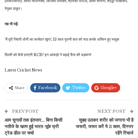
(विकेटकीपर), सोफी मोलिनेक्स, जॉर्जिया वेयरहैम, श्रेयंका पाटिल, आशा शोभना, श्रद्धा पोखरकर,
रेणुका ठाकुर।
यह भी पढ़ें:
‘मैं पूरी जिंदगी धोनी का कर्जदार रहूंगा’, 13 साल पुरानी बात को याद करके अश्विन हुए भावुक
दिल्ली को कैसे हराएगी RCB? इन आंकड़ो ने बढ़ाई फैंस की धड़कन!
Latest Cricket News
Facebook
Twitter
Google+
Share
ReddIt
WhatsApp
Pinterest
PREV POST
ईमेल
NEXT POST
आम चुनावों तक इंतजार… बिना किसी
सुबह उठकर शरीर को जगाना भी है
नतीजे के खत्म हुई भारत-यूके फ्री
जरूरी, जरूर करें ये 3 काम, दिनभर
ट्रेड डील पर चर्चा
रहेंगे रिचार्ज