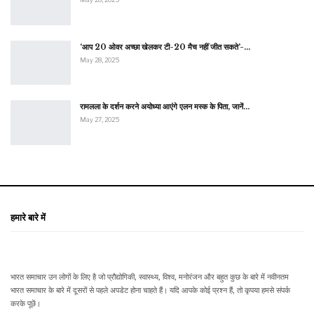
‘आप 20 ओवर अच्छा खेलकर टी-20 मैच नहीं जीत सकते’-…
May 28, 2025
रामलला के दर्शन करने अयोध्या आएंगे एलन मस्क के पिता, जानें…
May 27, 2025
हमारे बारे में
भारत समाचार उन लोगों के लिए है जो प्रौद्योगिकी, स्वास्थ्य, विश्व, मनोरंजन और बहुत कुछ के बारे में नवीनतम
भारत समाचार के बारे में दूसरों से पहले अपडेट होना चाहते हैं। यदि आपके कोई प्रश्न हैं, तो कृपया हमसे संपर्क
करके पूछें।