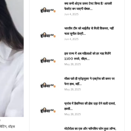
शांति…
क्या कभी ओट्स उपमा टेस्ट किया है? आपकी
फेवरेट बन जाएगी पोषक…
Jun 4, 2025
जीवन शैली
भारतीय टीम को थाईलैंड से मिली शिकस्त, नहीं
चला सुनील छेत्री…
भारत का ऐसा खतरनाक गांव,
जहां पर पाले जाते हैं कोबरा,
Jun 4, 2025
सांपों…
इस राज्य में अब महिलाओं को हर माह मिलेंगे
1500 रुपये, सीएम…
May 28, 2025
रौद्योगिकी
रोड़ों Android यूजर्स को
मौका पाते ही प्रोड्यूसर ने एक्ट्रेस की कमर पर
Google की वॉर्निंग, तुरंत
फेरा हाथ, वहीं…
कर लें…
May 28, 2025
फ्रांस में हैवानियत की होश उड़ा देने वाली दास्तां,
हवसी…
रौद्योगिकी
May 28, 2025
BSNL के 365 दिन वाले
।
प्लान ने बढ़ाई Jio, Airtel
चैटिंग, वॉइस
की धड़कन,…
मोटोरोला का एक और फ्लैगशिप फोन हुआ लॉन्च,