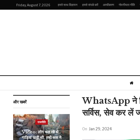
हमारे साथ विज्ञापन
हमसे संपर्क करें
अस्वीकरण
गोपनीयता नीति
Friday, August 7, 2026
WhatsApp ने दिया 
और खबरें
सर्विस, सेव कर लें 
राजनीति
इंडिया
On
Jan 29, 2024
Video: लोग चल रहे थे..
गैंगेस्टर गोल्डी बराड़ ने यूपी के
गाड़ियां खड़ी थी, तभी रूस ने
कारोबारी को दी धमकी, कहा-