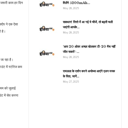
 जरूरी काम हर दिन
मिलेंगे 5200mAh…
May 28, 2025
राजनीति
सावधान! रिश्ते में आ गई ये चीजें, तो बढ़ती चली
्सऐप ने एक ऐसा
जाएंगी आपके…
प्रचंड और ओली की जोड़ी
री है।
May 28, 2025
ेमेल! गठबंधन तो कर लिया, पर
कैबिनेट…
‘आप 20 ओवर अच्छा खेलकर टी-20 मैच नहीं
जीत सकते’-…
May 28, 2025
 जा रहा है।
ंट में स्टोरेज कम
रामलला के दर्शन करने अयोध्या आएंगे एलन मस्क
के पिता, जानें…
May 27, 2025
ियम को जुलाई
ट में सेव करना