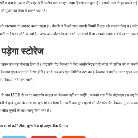
सर्विस देता है। आज वॉट्सऐप डेली रूटीन वर्क का एक अहम हिस्सा बन चुका है। इसकी मदद से हम अपने कई
ो यूजर्स को चिंता में डालने वाली है।
रौद्योगिकी
जीवन शैली
 प्लेटफॉर्म को अपडेट करता रहता है। कंपनी ने पिछले साल अपनी नियमों में कुछ बड़े बदलाव किए थे। वॉट
भारतीय यूजर्स के लिए Uber
ट्रैवल करते समय घूमने लगता
 वाली सर्विस बंद होने जा रही है। अगर आप वॉट्सऐप का इस्तेमाल करते हैं तो आपको इसके बारे में जानना जरू
ऐप में आया खास सेफ्टी फीचर,
है सिर, मिचलाता है जी तो
ब
…
आज़माएं…
पड़ेगा स्टोरेज
 को लेकर एक बड़ा फैसला लिया है। वॉट्सऐप चैट बैकअप के लिए अनलिमिटेड फ्री स्पेस की सर्विस को बंद करने
बैकअप गूगल अकाउंट में सेव होगी। यानी अब आप एक लिमिटेड डेटा का है बैकअप ले पाएंगे। अगर गूगल अकाउ
आप बैकअप नहीं बना पाएंगे।
हते तो आप 15GB से ज्यादा वॉट्सऐप फाइल का बैकअप नहीं बना पाएंगे। आपको बता दें कि वॉट्सऐप इस नए न
पनी ने कुछ यूजर्स के साथ यह शुरू भी कर दिया है। यानी अब कुछ यूजर्स को वॉट्सऐप चैट बैकअप गूगल अकाउं
बीटा यूजर्स के साथ लागू किया गया है।
समस्या को करेंगे ठीक, तुरंत ठीक हो जाएगा वीक सिग्नल