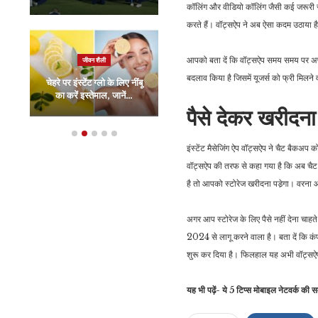
कॉलिंग और वीडियो कॉलिंग जैसी कई जरूरी 
करते हैं। वॉट्सऐप ने अब ऐसा कदम उठाया है ज
रौद्योगिकी
आपको बता दें कि वॉट्सऐप समय समय पर अपने
जीवन शैली
Redmi ने 108MP
बदलाव किया है जिसमें यूजर्स को फ्री मिलने
चेहरे पर इंस्टेंट ग्लो के लिए नींबू
कैमरा वाला एक और सस्ता
का करें इस्तेमाल, जानें…
5G फोन किया लॉन्च,…
पैसे देकर खरीदना 
इंस्टेंट मैसेजिंग ऐप वॉट्सऐप ने चैट बैकअप
वॉट्सऐप की तरफ से कहा गया है कि अब चैट 
है तो आपको स्टोरेज खरीदना पडे़गा। वरना 
अगर आप स्टोरेज के लिए पैसे नहीं देना चा
2024 से लागू करने वाला है। बता दें कि कं
शुरू कर दिया है। फिलहाल यह अभी वॉट्सऐप 
यह भी पढ़ें- ये 5 टिप्स मोबाइल नेटवर्क की 