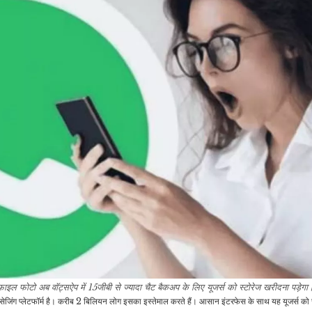
200MP कैमरे वाला एक…
कदम,…
खेल
मनोरंजन
IND Vs ENG: टीम
11 साल से ओझल है ‘मोहब्बतें’
इंडिया के इस खिलाड़ी की खुली
का विक्रम कपूर,…
किस्मत,…
खेल
इंडिया
Olympics 2024:
क
आयरलैंड को हराकर अंक
मॉस्को में हुए आतंकी हमले की
तालिका में टॉप पर पहुंचा…
पीएम मोदी ने की निंदा, बोले-…
मनोरंजन
इंडिया
Anupamaa और अनुज
फाइल फोटो
अब वॉट्सऐप में 15जीबी से ज्यादा चैट बैकअप के लिए यूजर्स को स्टोरेज खरीदना पड़ेगा
राजनीतिक दलों के लिए ‘यही
की जिंदगी में बढ़ गया एक और
मैसेजिंग प्लेटफॉर्म है। करीब 2 बिलियन लोग इसका इस्तेमाल करते हैं। आसान इंटरफेस के साथ यह यूजर्स को 
रात अंतिम, यही रात…
विलेन! अधिक और…