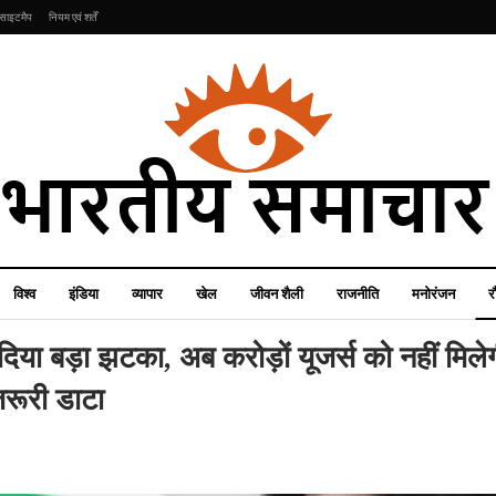
साइटमैप
नियम एवं शर्तें
विश्व
इंडिया
व्यापार
खेल
जीवन शैली
राजनीति
मनोरंजन
र
बड़ा झटका, अब करोड़ों यूजर्स को नहीं मिलेगी
जरूरी डाटा
रौद्योगिकी
राजनीति
Xiaomi 15 Series
कजाकिस्तान में विमान दुर्घटना
भारत में लॉन्च, आ गया
के बाद अजरबैजान का बड़ा
प