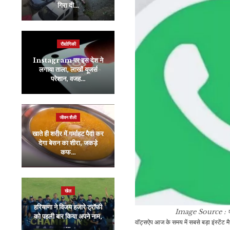
गिरा दी…
…
रौद्योगिकी
मनोरंजन
Instagram पर इस देश ने
लगाया ताला, लाखों यूजर्स
मांझी के अमर प्रेम को दिखाने में
परेशान, वजह…
नहीं चूके नवाजुद्दीन…
जीवन शैली
रौद्योगिकी
खाते ही शरीर में गर्माहट पैदा कर
BSNL ने अपने लाखों यूजर्स
देगा बेसन का शीरा, जकड़े
को किया खुश, नहीं पकड़ी
कफ…
Airtel,…
खेल
इंडिया
हरियाणा ने विजय हजारे ट्रॉफी
Image Source : 
को पहली बार किया अपने नाम,
बृजभूषण के बेटे करन भूषण सिंह
वॉट्सऐप आज के समय में सबसे बड़ा इंस्टेंट 
…
को कैसरगंज से टिकट देगी…