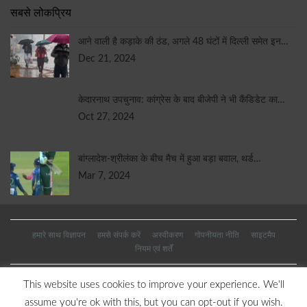
सबसे लोकप्रिय
आने वाली है कड़ाके की ठंड, अगले 48 घंटों में दिल्ली समेत इन…
Dec 21, 2024
केदारनाथ उपचुनाव: कांग्रेस के बाद बीजेपी ने भी कैंडिडेट का…
Oct 27, 2024
बांग्लादेश-श्रीलंका के बीच मैच में हुआ बड़ा बवाल, थर्ड…
Mar 7, 2024
हमारे साथ विज्ञापन
हमसे संपर्क करें
अस्वीकरण
गोपनीयता नीति
साइटमैप
नियम एवं शर्तें
This website uses cookies to improve your experience. We'll
© 2026 - भारतीय समाचार. सर्वाधिकार सुरक्षित
assume you're ok with this, but you can opt-out if you wish.