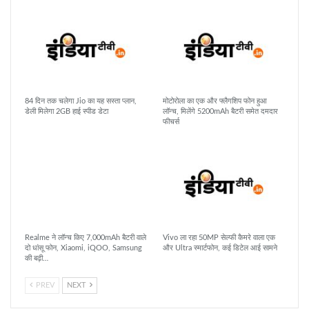
84 दिन तक चलेगा Jio का यह सस्ता प्लान,
मोटोरोला का एक और फ्लैगशिप फोन हुआ
डेली मिलेगा 2GB हाई स्पीड डेटा
लॉन्च, मिलेंगे 5200mAh बैटरी समेत दमदार
फीचर्स
Realme ने लॉन्च किए 7,000mAh बैटरी वाले
Vivo ला रहा 50MP सेल्फी कैमरे वाला एक
दो धांसू फोन, Xiaomi, iQOO, Samsung
और Ultra स्मार्टफोन, कई डिटेल आई सामने
की बढ़ी…
PREV
NEXT