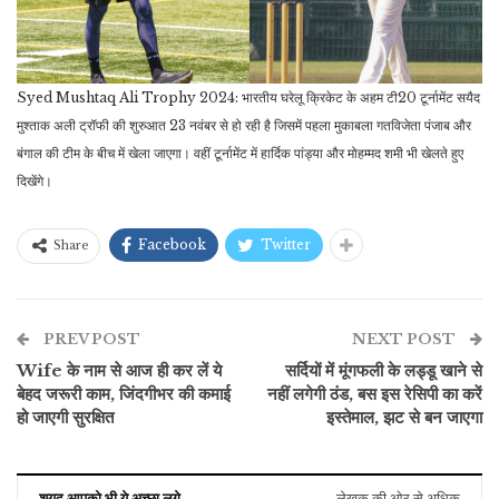
Syed Mushtaq Ali Trophy 2024: भारतीय घरेलू क्रिकेट के अहम टी20 टूर्नामेंट सयैद
मुश्ताक अली ट्रॉफी की शुरुआत 23 नवंबर से हो रही है जिसमें पहला मुकाबला गतविजेता पंजाब और
बंगाल की टीम के बीच में खेला जाएगा। वहीं टूर्नामेंट में हार्दिक पांड्या और मोहम्मद शमी भी खेलते हुए
दिखेंगे।
Facebook
Twitter
Share
PREV POST
NEXT POST
Wife के नाम से आज ही कर लें ये
सर्दियों में मूंगफली के लड्डू खाने से
बेहद जरूरी काम, जिंदगीभर की कमाई
नहीं लगेगी ठंड, बस इस रेसिपी का करें
हो जाएगी सुरक्षित
इस्तेमाल, झट से बन जाएगा
शयद आपको भी ये अच्छा लगे
लेखक की ओर से अधिक