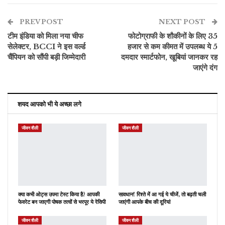
ReddIt
WhatsApp
Pinterest
PREV POST
ईमेल
NEXT POST
टीम इंडिया को मिला नया चीफ
फोटोग्राफी के शौकीनों के लिए 35
सेलेक्टर, BCCI ने इस वर्ल्ड
हजार से कम कीमत में उपलब्ध ये 5
चैंपियन को सौंपी बड़ी जिम्मेदारी
दमदार स्मार्टफोन, खूबियां जानकर रह
जाएंगे दंग
शयद आपको भी ये अच्छा लगे
जीवन शैली
जीवन शैली
क्या कभी ओट्स उपमा टेस्ट किया है? आपकी
सावधान! रिश्ते में आ गई ये चीजें, तो बढ़ती चली
फेवरेट बन जाएगी पोषक तत्वों से भरपूर ये रेसिपी
जाएंगी आपके बीच की दूरियां
जीवन शैली
जीवन शैली