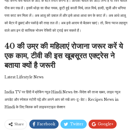
नहीं करना बस चावल के आटे कै बैटर तैयार करना है। आपको चावल का आटा लेना है या फिर चावल
पीस कर रख लें। इसमें थोड़ा सा सेंधा नमक, कूटी हुई काली मिर्च, लाल मिर्च, हल्दी, सूजी और धनिया
पत्ता काट कर मिला लें। अब आलू को उबाल लें और इसे आधा आधा कर के काट लें। अब आधे आलू
को बैटर में डूबाएं और पकोड़े की तरह तल लें। अब इसे आराम से बैठकर खाएं। तो, बिना प्याज लहसुन
वाले आप इन दो सात्विक भोजन रेसिपी को ट्राई कर सकते हैं।
40 की उम्र की महिलाएं रोजाना जरूर करें ये
एक काम, टीवी की इस खूबसूरत एक्ट्रेस ने
बताया क्यों है जरूरी
Latest Lifestyle News
India TV पर हिंदी में ब्रेकिंग न्यूज़ Hindi News देश-विदेश की ताजा खबर, लाइव न्यूज
अपडेट और स्‍पेशल स्‍टोरी पढ़ें और अपने आप को रखें अप-टू-डेट। Recipes News in
Hindi के लिए क्लिक करें लाइफस्टाइल सेक्‍शन
Facebook
Twitter
Google+
Share