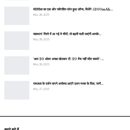
मोटोरोला का एक और फ्लैगशिप फोन हुआ लॉन्च, मिलेंगे 5200mAh…
May 28, 2025
सावधान! रिश्ते में आ गई ये चीजें, तो बढ़ती चली जाएंगी आपके…
May 28, 2025
‘आप 20 ओवर अच्छा खेलकर टी-20 मैच नहीं जीत सकते’-…
May 28, 2025
रामलला के दर्शन करने अयोध्या आएंगे एलन मस्क के पिता, जानें…
May 27, 2025
हमारे बारे में