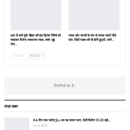
आम से बनी यूपी-बिहार की इस ड्रिंक रेसिपी को
नमक और सरसों के तेल से चमक जाएंगे पीले
चखकर मिलेगा जबरदस्त स्वाद, बच्चे-बूढ़े
दांत, ज़िद्दी प्लाक की भी होगी छुट्टी, जानें…
रोज…
PREV
NEXT
टिप्पणियाँ बंद हैं।
ताज़ा खबर
84 दिन तक चलेगा Jio का यह सस्ता प्लान, डेली मिलेगा 2GB हाई…
Jun 4, 2025