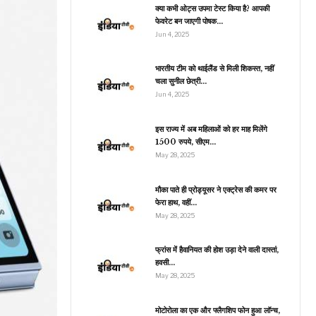
चादर, जानें…
क्या कभी ओट्स उपमा टेस्ट किया है? आपकी
फेवरेट बन जाएगी पोषक…
Jun 4, 2025
भारतीय टीम को थाईलैंड से मिली शिकस्त, नहीं
राजनीति
चला सुनील छेत्री…
ूफान ‘गेमी’ की वजह से रद्द हुई
Jun 4, 2025
ताइवान वायु सेना…
इस राज्य में अब महिलाओं को हर माह मिलेंगे
1500 रुपये, सीएम…
May 28, 2025
खेल
ाकिस्तान क्रिकेट में एक और
मौका पाते ही प्रोड्यूसर ने एक्ट्रेस की कमर पर
या बवाल, मोहम्मद रिजवान ने
फेरा हाथ, वहीं…
PCB…
May 28, 2025
फ्रांस में हैवानियत की होश उड़ा देने वाली दास्तां,
हवसी…
राजनीति
May 28, 2025
ाकिस्तान का बुरा हाल! जनवरी
में 74 आतंकी हमले, 245
लोगों की…
मोटोरोला का एक और फ्लैगशिप फोन हुआ लॉन्च,