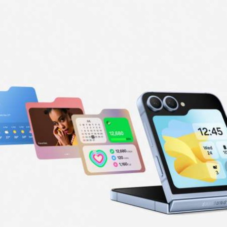
भारत-बांग्लादेश…
गई पूर्व राष्ट्रपति अब्राहम…
खेल
खेल
Euro 2024 के
टीम इंडिया के लिए एक और
राउंड-16 का शेड्यूल आया
टेंशन, जसप्रीत बुमराह की
त
सामने, जानिए कब, किन…
वापसी पर…
जीवन शैली
व्यापार
बदलते हुए इस मौसम में
ESIC ने जून में जोड़े 21.67
प
हाइड्रेशन के लिए पी सकते हैं ये
लाख मेंबर्स, इस उम्र के हैं
न
नेचुरल…
सबसे…
रौद्योगिकी
रौद्योगिकी
Airtel के ऑफर से सबकी
Jio का 2025 में एक और
प
हवा टाइट, Netflix के लिए
धमाका, करोड़ों यूजर्स को 2
अब नहीं करना…
साल तक फ्री…