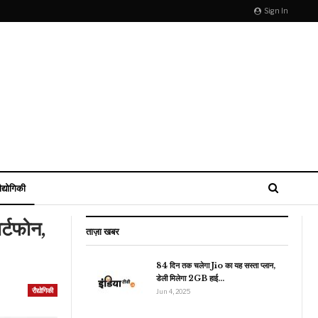
Sign In
ौद्योगिकी
्टफोन,
ताज़ा खबर
84 दिन तक चलेगा Jio का यह सस्ता प्लान,
डेली मिलेगा 2GB हाई…
जीवन शैली
रौद्योगिकी
Jun 4, 2025
मौसम की पहली बर्फबारी तले
Gulmarg ने ओढ़ी सफेद