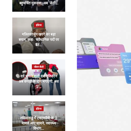
बहुचर्चित मुकदमा, अब ‘डेली…
मैच में किसे मौका देंगे कप्तान…
इंडिया
इंडिया
मल्लिकार्जुन खरगे का बड़ा
हरियाणा में नगर निकाय चुनाव
बयान, कहा- संवैधानिक पदों पर
के लिए मतदान जारी, सुबह से
बैठे…
लगी…
जीवन शैली
रौद्योगिकी
दर्द भगाने वाली दवा एस्पिरिन
अब कपड़ों के दाग भगाएगी, बस
वेस्टइंडीज टूर के बीच चर्चा में
2…
क्यों हैं विराट कोहली के ये…
इंडिया
इंडिया
तमिलनाडु में एचएमपीवी के 2
भारत में घटिया ईंधन के चलते
मामले आए सामने, स्वास्थ्य
होती थी 1000 में से 27
विभाग…
बच्चों की…