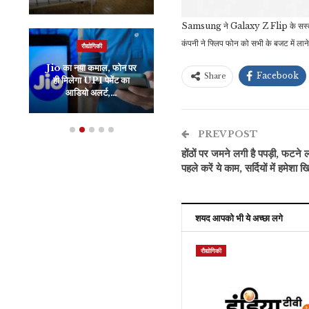
Samsung ने Galaxy Z Flip के सस्ता मॉ
कंपनी ने फ्लिप फोन को सभी के बजट में लाने
रौद्योगिकी
व्यापार
Jio का नया कमाल, फोन पर
30 दिनों से भी कम समय में
Facebook
Share
ही मिलेगा UPI पेमेंट का
सुधार सकते हैं अपना
आडियो अलर्ट,…
Credit Score,…
PREV POST
होंठों पर जमने लगी है पपड़ी, फटने लग
पहले करें ये काम, सर्दियों में हमेशा
शयद आपको भी ये अच्छा लगे
रौद्योगिकी