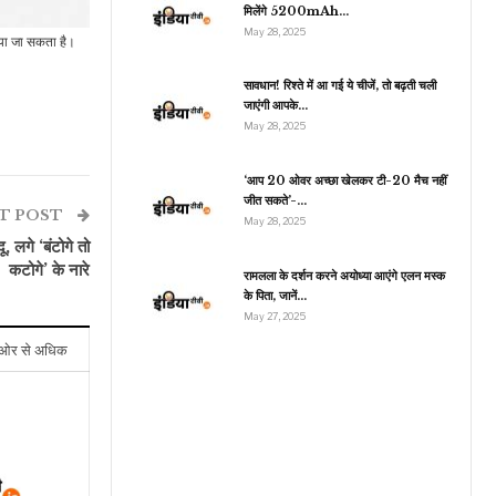
मिलेंगे 5200mAh…
May 28, 2025
या जा सकता है।
सावधान! रिश्ते में आ गई ये चीजें, तो बढ़ती चली
जीवन शैली
जाएंगी आपके…
May 28, 2025
ारीरिक और मानसिक सेहत के
ए ब्रिस्क वॉक करना क्यों है…
‘आप 20 ओवर अच्छा खेलकर टी-20 मैच नहीं
जीत सकते’-…
T POST
May 28, 2025
, लगे ‘बंटोगे तो
कटोगे’ के नारे
रामलला के दर्शन करने अयोध्या आएंगे एलन मस्क
के पिता, जानें…
May 27, 2025
ओर से अधिक