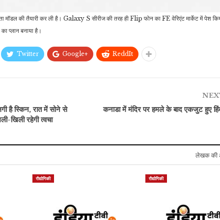
डल की तैयारी कर ली है। Galaxy S सीरीज की तरह ही Flip फोन का FE वेरिएंट मार्केट में पेश कि
 का प्लान बनाया है।
मनोरंजन
जीवन शैली
रूपाली गांगुली एक्टिंग के बाद
गैस-एसिडिटी बढ़ाते हैं छोले-
Twitter
Google+
ReddIt
अब पॉलिटिक्स में जमाएंगी
राजमा, इस तरीके से करना
श
अपनी…
चाहिए…
लि
NEX
ी है स्किन, रात में सोने से
कनाडा में मंदिर पर हमले के बाद एकजुट हुए हिंदू
 खिली-खिली रहेगी त्वचा
लेखक की 
रौद्योगिकी
रौद्योगिकी