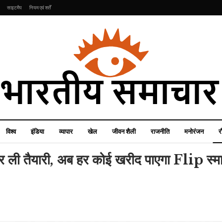
साइटमैप
नियम एवं शर्तें
विश्व
इंडिया
व्यापार
खेल
जीवन शैली
राजनीति
मनोरंजन
र
 तैयारी, अब हर कोई खरीद पाएगा Flip स्मार
खेल
राजनीति
ICC ने इस खिलाड़ी के
खिलाफ लिया बड़ा एक्शन,
अमेरिका में भीषण गर्मी, पिघल