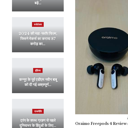
बड़े…
मनोरंजन
2024 की महा-फ्लॉप फिल्म,
जिसने मेकर्स का कराया 87
करोड़ का…
इंडिया
कन्नूर के पूर्व एडीएम नवीन बाबू
को दी गई अश्रुपूर्ण…
राजनीति
ट्रंप के शपथ ग्रहण से पहले
Oraimo Freepods 4 Review
दुनियाभर के हिंदुओं के लिए…