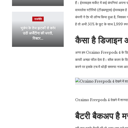
हैं। ईयरबड्स मार्केट में कई कंपनियां अपना
वायरलेस स्टीरियो (टीडब्ल्यूएस) ईयरबड्स ह
कंपनी ने ऐप भी लॉन्च किया हुआ है, जिस
राजनीति
है तो अभी 50% के छुट के साथ 1,999 रुपये
भूकंप के तेज झटकों से कांप
उठी अर्जेंटीना की धरती,
कैसा है डिजाइन औ
रिक्टर…
अगर हम Oraimo Freepods 4 के डिजाइन की
काफी अच्छा फील देता है। ब्लैक कलर के दि
करने पर इसके टच में थोड़ी समस्या नजर आ
Oraimo Freepods 4 देखने में शानदा
बैटरी बैकअप है म