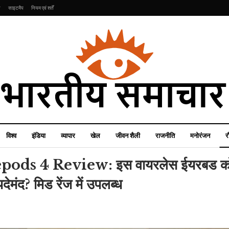
ि
साइटमैप
नियम एवं शर्तें
विश्व
इंडिया
व्यापार
खेल
जीवन शैली
राजनीति
मनोरंजन
र
ods 4 Review: इस वायरलेस ईयरबड क
मंद? मिड रेंज में उपलब्ध