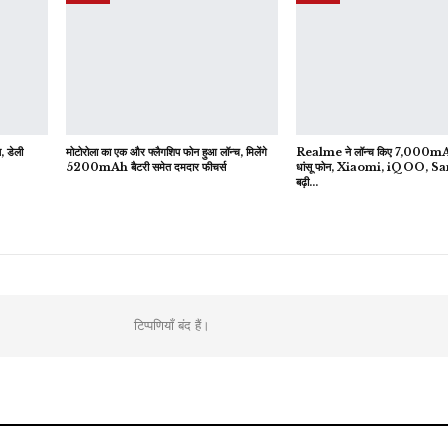
, डेली
मोटोरोला का एक और फ्लैगशिप फोन हुआ लॉन्च, मिलेंगे
Realme ने लॉन्च किए 7,000mAh ब
5200mAh बैटरी समेत दमदार फीचर्स
धांसू फोन, Xiaomi, iQOO, 
बढ़ी…
टिप्पणियाँ बंद हैं।