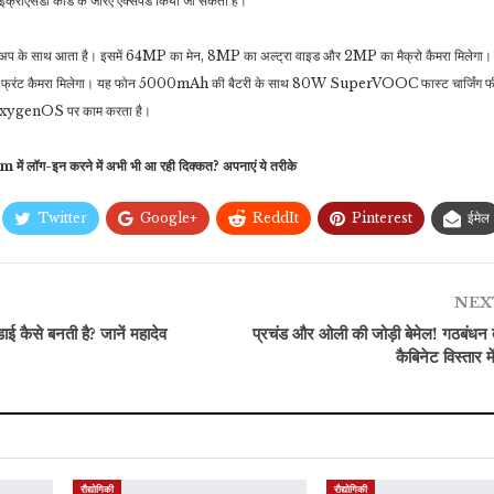
क्रोएसडी कार्ड के जरिए एक्सपेंड किया जा सकता है।
सेटअप के साथ आता है। इसमें 64MP का मेन, 8MP का अल्ट्रा वाइड और 2MP का मैक्रो कैमरा मिलेगा। 
P का फ्रंट कैमरा मिलेगा। यह फोन 5000mAh की बैटरी के साथ 80W SuperVOOC फास्ट चार्जिंग फी
ड OxygenOS पर काम करता है।
ं लॉग-इन करने में अभी भी आ रही दिक्कत? अपनाएं ये तरीके
Twitter
Google+
ReddIt
Pinterest
ईमेल
NEX
से बनती है? जानें महादेव
प्रचंड और ओली की जोड़ी बेमेल! गठबंधन 
कैबिनेट विस्तार 
रौद्योगिकी
रौद्योगिकी