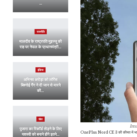
…
राजनीति
मालदीव के राष्ट्रपति मुइज्जू की
राह पर नेपाल के प्रधानमंत्री…
इंडिया
अभिनव अरोड़ा को लॉरेंस
बिश्नोई गैंग ने दी जान से मारने
की…
खेल
Im
पुजारा का रिकॉर्ड तोड़ने के लिए
OnePlus Nord CE 3 की कीमत में भारी कट
यशस्वी को बनाने होंगे इतने…