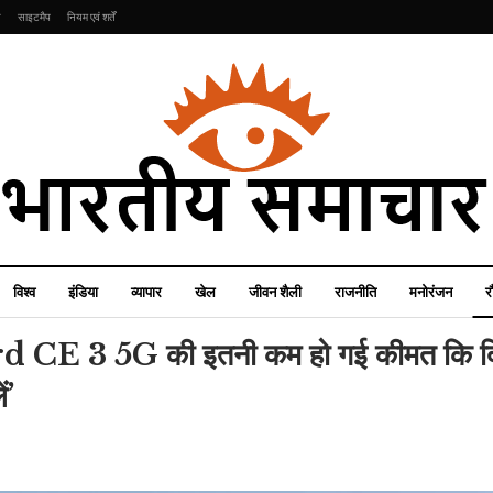
ि
साइटमैप
नियम एवं शर्तें
विश्व
इंडिया
व्यापार
खेल
जीवन शैली
राजनीति
मनोरंजन
र
CE 3 5G की इतनी कम हो गई कीमत कि द
ं’