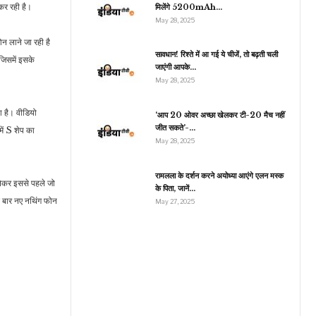
 कर रही है।
मिलेंगे 5200mAh…
May 28, 2025
लाने जा रही है
इंडिया
सावधान! रिश्ते में आ गई ये चीजें, तो बढ़ती चली
िसमें इसके
जाएंगी आपके…
कर्नाटक की मंत्री लक्ष्मी
May 28, 2025
हेब्बालकर की कार का हुआ
एक्सीडेंट,…
ा है। वीडियो
‘आप 20 ओवर अच्छा खेलकर टी-20 मैच नहीं
जीत सकते’-…
ें S शेप का
May 28, 2025
रामलला के दर्शन करने अयोध्या आएंगे एलन मस्क
कर इससे पहले जो
के पिता, जानें…
स बार नए नथिंग फोन
May 27, 2025