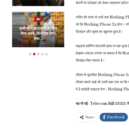
कंपनी के प्रोडक्ट को लेकर जबरदस्त क्रेज द
नथिंग की तरफ से अभी तक Nothing Phone
खेल
रौद्योगिकी
जो कि Nothing Phone 2a होगा। नथिंग के
पृथ्वी शॉ ने आलोचकों को फिर
WhatsApp ने दिया बड़ा
डिजाइन और लुक्स का खुलासा हुआ है।
दिया जवाब, क्रिप्टिक पोस्ट
झटका, अब करोड़ों यूजर्स को
शेयर…
नहीं मिलेगी…
माइक्रो ब्लॉगिंग प्लेटफॉर्म एक्स पर एक 
देखकर अंदाजा लगाया जा सकता है कि Nothi
डिजाइन मिल सकता है।
लीक्स के मुताबिक Nothing Phone 2a 
लीक्स सामने आईं थी उसमें कहा गया था कि य
में 3 एलईडी लाइट्स देगा। Nothing Phone 
यह भी पढ़ें- Telecom Bill 2023: किसी भी
Facebook
Share