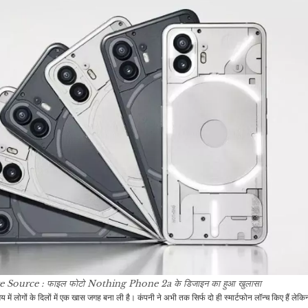
किया डांस वीडियो, फैंस को…
इतिहास,…
ग
खेल
जीवन शैली
IND V ENG: राजकोट में
यूपी का मशहूर सन्नाटा रायता
किसका होगा राज, पाकिस्तानी
स्वाद में दाल सब्जी को भी
क
बॉलर का…
करता…
इंडिया
व्यापार
अयोध्या के राम मंदिर के लिए
Stock Market
रामलला की मूर्ति फाइनल हुई,
Open: भारतीय शेयर बाजार
औ
इस…
की सकारात्मक शुरुआत,…
खेल
राजनीति
IPL 2025 से पहले
 Source : फाइल फोटो
Nothing Phone 2a के डिजाइन का हुआ खुलासा
जसप्रीत बुमराह को लेकर आई
कैलिफोर्निया में हिंदू मंदिर को
में लोगों के दिलों में एक खास जगह बना ली है। कंपनी ने अभी तक सिर्फ दो ही स्मार्टफोन लॉन्च किए हैं लेकिन 
बुरी खबर, मुंबई…
पहुंचाया नुकसान, अमेरिकी…