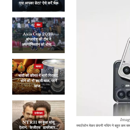
गया आपका डेटा? ऐसे करें चेक
तारीख को…
खेल
खेल
Asia Cup 2023:
मोहम्मद शमी ने घातक गेंदबाजी
बांग्लादेश की टीम ने
से झटके 5 विकेट, वर्ल्ड कप
अफगानिस्तान को धोया,…
में…
व्यापार
इंडिया
चांदी की कीमत में भारी गिरावट,
Rajat Sharma’s
सोने की भी बदली चाल, जानें
Blog | पाकिस्तानी फौज :
आज…
रस्सी जल गई, पर…
राजनीति
मनोरंजन
हाफिज सईद के डिप्टी सलाम
Image
NTR31 का हुआ धांसू
भुट्टावी की मौत, UNSC की
स्मार्टफोन मेकर कंपनी नथिंग ने बहुत कम समय 
ऐलान, ‘केजीएफ’ डायरेक्टर…
वेबसाइट ने…