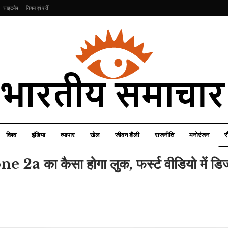
साइटमैप
नियम एवं शर्तें
विश्व
इंडिया
व्यापार
खेल
जीवन शैली
राजनीति
मनोरंजन
र
 का कैसा होगा लुक, फर्स्ट वीडियो में डि
मनोरंजन
खेल
Devoleena
AFG Vs AUS: अफगानी
Bhattacharjee ने शेयर
बल्लेबाज ने वर्ल्ड कप में रचा
पा