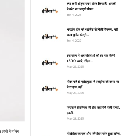
ोली मारकर हत्या, ननकाना…
क्या कभी ओट्स उपमा टेस्ट किया है? आपकी
फेवरेट बन जाएगी पोषक…
Jun 4, 2025
राजनीति
भारतीय टीम को थाईलैंड से मिली शिकस्त, नहीं
चला सुनील छेत्री…
जे डी वेंस ने परिवार के साथ
िया अक्षरधाम मंदिर में दर्शन,
Jun 4, 2025
…
इस राज्य में अब महिलाओं को हर माह मिलेंगे
1500 रुपये, सीएम…
May 28, 2025
व्यापार
सोना और चांदी की चमक हुई
मौका पाते ही प्रोड्यूसर ने एक्ट्रेस की कमर पर
र तेज, जानें प्रति 10 ग्राम
फेरा हाथ, वहीं…
Gold…
May 28, 2025
फ्रांस में हैवानियत की होश उड़ा देने वाली दास्तां,
हवसी…
व्यापार
May 28, 2025
Aadhaar के जरिए
जालसाज धड़ाधड़ खाली कर
लोगों में नथिंग
रहे बैंक अकाउंट, इस…
मोटोरोला का एक और फ्लैगशिप फोन हुआ लॉन्च,