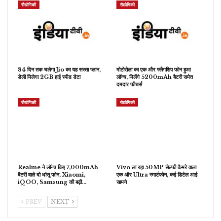
रौद्योगिकी
रौद्योगिकी
84 दिन तक चलेगा Jio का यह सस्ता प्लान,
मोटोरोला का एक और फ्लैगशिप फोन हुआ
डेली मिलेगा 2GB हाई स्पीड डेटा
लॉन्च, मिलेंगे 5200mAh बैटरी समेत
दमदार फीचर्स
रौद्योगिकी
रौद्योगिकी
Realme ने लॉन्च किए 7,000mAh
Vivo ला रहा 50MP सेल्फी कैमरे वाला
बैटरी वाले दो धांसू फोन, Xiaomi,
एक और Ultra स्मार्टफोन, कई डिटेल आई
iQOO, Samsung की बढ़ी…
सामने
PREV
NEXT