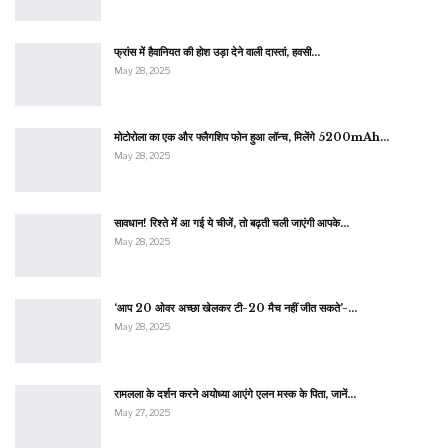
फ्रांस में हैवानियत की होश उड़ा देने वाली दास्तां, हवसी…
May 28, 2025
मोटोरोला का एक और फ्लैगशिप फोन हुआ लॉन्च, मिलेंगे 5200mAh…
May 28, 2025
सावधान! रिश्ते में आ गई ये चीजें, तो बढ़ती चली जाएंगी आपके…
May 28, 2025
‘आप 20 ओवर अच्छा खेलकर टी-20 मैच नहीं जीत सकते’-…
May 28, 2025
रामलला के दर्शन करने अयोध्या आएंगे एलन मस्क के पिता, जानें…
May 27, 2025