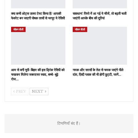
क्या कभी ओट्स उपमा टेस्ट किया है? आपकी
सावधान! रिश्ते में आ गई ये चीजें, तो बढ़ती चली
फेवरेट बन जाएगी पोषक तत्वों से भरपूर ये रेसिपी
जाएंगी आपके बीच की दूरियां
जीवन शैली
जीवन शैली
आम से बनी यूपी-बिहार की इस ड्रिंक रेसिपी को
नमक और सरसों के तेल से चमक जाएंगे पीले
चखकर मिलेगा जबरदस्त स्वाद, बच्चे-बूढ़े
दांत, ज़िद्दी प्लाक की भी होगी छुट्टी, जानें…
रोज…
PREV
NEXT
टिप्पणियाँ बंद हैं।