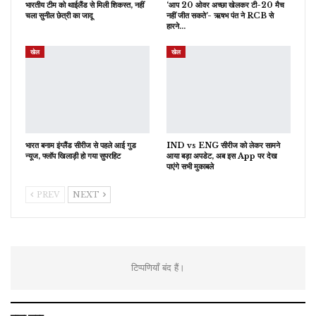
भारतीय टीम को थाईलैंड से मिली शिकस्त, नहीं
‘आप 20 ओवर अच्छा खेलकर टी-20 मैच
चला सुनील छेत्री का जादू
नहीं जीत सकते’- ऋषभ पंत ने RCB से
हारने…
खेल
खेल
भारत बनाम इंग्लैंड सीरीज से पहले आई गुड
IND vs ENG सीरीज को लेकर सामने
न्यूज, फ्लॉप खिलाड़ी हो गया सुपरहिट
आया बड़ा अपडेट, अब इस App पर देख
पाएंगे सभी मुकाबले
PREV
NEXT
टिप्पणियाँ बंद हैं।