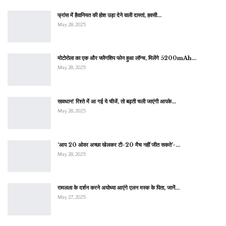
फ्रांस में हैवानियत की होश उड़ा देने वाली दास्तां, हवसी…
May 28, 2025
मोटोरोला का एक और फ्लैगशिप फोन हुआ लॉन्च, मिलेंगे 5200mAh…
May 28, 2025
सावधान! रिश्ते में आ गई ये चीजें, तो बढ़ती चली जाएंगी आपके…
May 28, 2025
‘आप 20 ओवर अच्छा खेलकर टी-20 मैच नहीं जीत सकते’-…
May 28, 2025
रामलला के दर्शन करने अयोध्या आएंगे एलन मस्क के पिता, जानें…
May 27, 2025