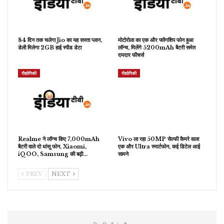
84 दिन तक चलेगा Jio का यह सस्ता प्लान,
मोटोरोला का एक और फ्लैगशिप फोन हुआ
डेली मिलेगा 2GB हाई स्पीड डेटा
लॉन्च, मिलेंगे 5200mAh बैटरी समेत
दमदार फीचर्स
रौद्योगिकी
रौद्योगिकी
Realme ने लॉन्च किए 7,000mAh
Vivo ला रहा 50MP सेल्फी कैमरे वाला
बैटरी वाले दो धांसू फोन, Xiaomi,
एक और Ultra स्मार्टफोन, कई डिटेल आई
iQOO, Samsung की बढ़ी…
सामने
PREV
NEXT