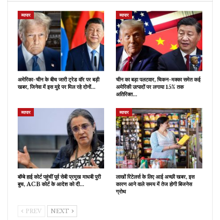
व्यापार
व्यापार
अमेरिका-चीन के बीच जारी ट्रेड वॉर पर बड़ी
चीन का बड़ा पलटवार, चिकन-मक्का समेत कई
खबर, जिनेवा में इस मुद्दे पर मिल रहे दोनों…
अमेरिकी उत्पादों पर लगाया 15% तक
अतिरिक्त…
व्यापार
व्यापार
बॉम्बे हाई कोर्ट पहुंचीं पूर्व सेबी प्रमुख माधबी पुरी
लाखों रिटेलर्स के लिए आई अच्छी खबर, इस
बुच, ACB कोर्ट के आदेश को दी…
कारण आने वाले समय में तेज होगी बिजनेस
ग्रोथ
PREV
NEXT