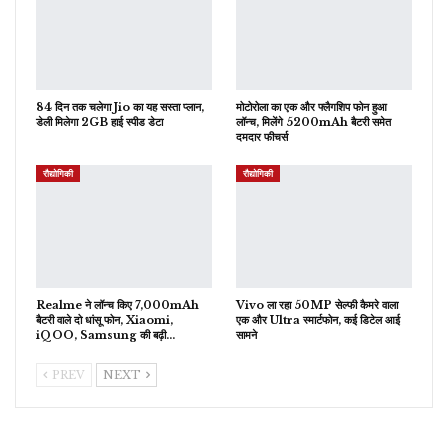
84 दिन तक चलेगा Jio का यह सस्ता प्लान,
मोटोरोला का एक और फ्लैगशिप फोन हुआ
डेली मिलेगा 2GB हाई स्पीड डेटा
लॉन्च, मिलेंगे 5200mAh बैटरी समेत
दमदार फीचर्स
रौद्योगिकी
रौद्योगिकी
Realme ने लॉन्च किए 7,000mAh
Vivo ला रहा 50MP सेल्फी कैमरे वाला
बैटरी वाले दो धांसू फोन, Xiaomi,
एक और Ultra स्मार्टफोन, कई डिटेल आई
iQOO, Samsung की बढ़ी…
सामने
PREV
NEXT