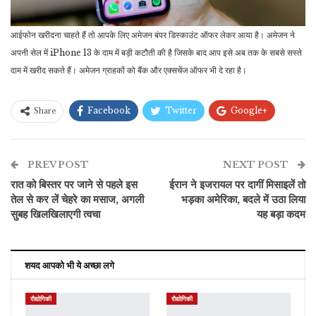
आईफोन खरीदना चाहते हैं तो आपके लिए अमेजन बंपर डिस्काउंट ऑफर लेकर आया है। अमेजन ने
अपनी सेल में iPhone 13 के दाम में बड़ी कटौती की है जिसके बाद आप इसे अब तक के सबसे सस्ते
दाम में खरीद सकते हैं। अमेजन ग्राहकों को बैंक और एक्सचेंज ऑफर भी दे रहा है।
Facebook
Twitter
Google+
Share
ReddIt
WhatsApp
Pinterest
PREV POST
ईमेल
NEXT POST
रात को बिस्तर पर जाने से पहले इस
ईरान ने इजरायल पर दागीं मिसाइलें तो
तेल से कर लें चेहरे का मसाज, अगली
भड़का अमेरिका, बदले में उठा लिया
सुबह खिलखिलाएगी त्वचा
यह बड़ा कदम
शयद आपको भी ये अच्छा लगे
रौद्योगिकी
रौद्योगिकी