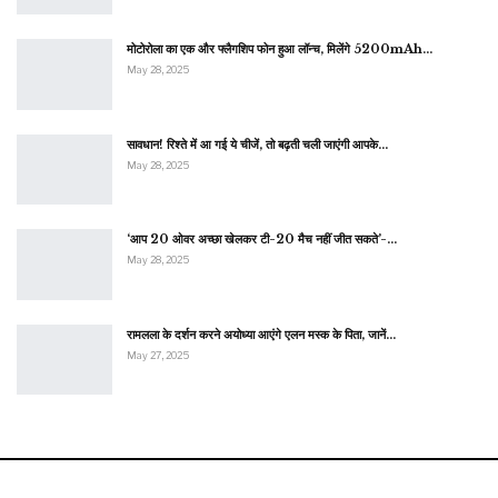
मोटोरोला का एक और फ्लैगशिप फोन हुआ लॉन्च, मिलेंगे 5200mAh…
May 28, 2025
सावधान! रिश्ते में आ गई ये चीजें, तो बढ़ती चली जाएंगी आपके…
May 28, 2025
‘आप 20 ओवर अच्छा खेलकर टी-20 मैच नहीं जीत सकते’-…
May 28, 2025
रामलला के दर्शन करने अयोध्या आएंगे एलन मस्क के पिता, जानें…
May 27, 2025