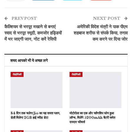
ReddIt
WhatsApp
Pinterest
PREV POST
ईमेल
NEXT POST
कैल्शियम से भरपूर मखाने से बनाएं
अमेरिकी विदेश मंत्री ने पाक पीएम
स्वाद से भरपूर स्मूदी, कमजोर हड्डियों
शहबाज शरीफ से संपर्क किया, तनाव
में भर जाएगी जान, नोट करें रेसिपी
कम करने पर दिया जोर
शयद आपको भी ये अच्छा लगे
रौद्योगिकी
रौद्योगिकी
84 दिन तक चलेगा Jio का यह सस्ता प्लान,
मोटोरोला का एक और फ्लैगशिप फोन हुआ
डेली मिलेगा 2GB हाई स्पीड डेटा
लॉन्च, मिलेंगे 5200mAh बैटरी समेत
दमदार फीचर्स