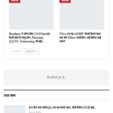
रौद्योगिकी
रौद्योगिकी
Realme ने लॉन्च किए 7,000mAh
Vivo ला रहा 50MP सेल्फी कैमरे वाला
बैटरी वाले दो धांसू फोन, Xiaomi,
एक और Ultra स्मार्टफोन, कई डिटेल आई
iQOO, Samsung की बढ़ी…
सामने
PREV
NEXT
टिप्पणियाँ बंद हैं।
ताज़ा खबर
84 दिन तक चलेगा Jio का यह सस्ता प्लान, डेली मिलेगा 2GB हाई…
Jun 4, 2025