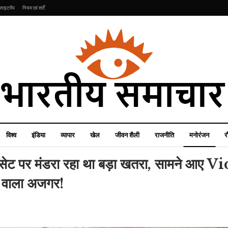
साइटमैप
नियम एवं शर्तें
विश्व
इंडिया
व्यापार
खेल
जीवन शैली
राजनीति
मनोरंजन
र
र मंडरा रहा था बड़ा खतरा, सामने आए Vid
े वाला अजगर!
खेल
इंडिया
T20 वर्ल्ड कप से पहले
ताला बंद घर से आ रही थी
इंग्लैंड-पाकिस्तान के बीच
भयानक बदबू, जब पलंग का