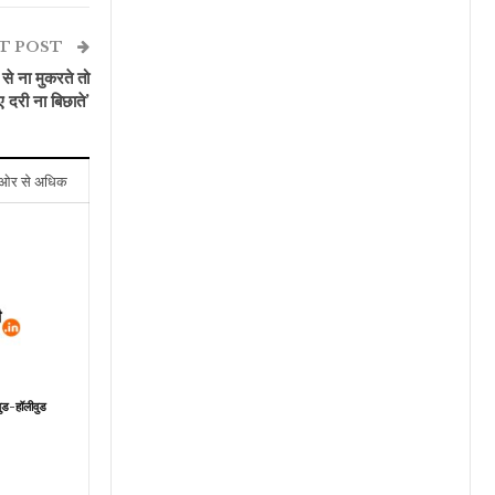
T POST
से ना मुकरते तो
ए दरी ना बिछाते’
ओर से अधिक
वुड-हॉलीवुड