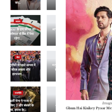
और मोदी
राठी ने तलाक की अफवाहों…
इंडिया
रौद्योगिकी
आज दिल्ली में होगी UP BJP
Lava ला रहा Curved
कोर ग्रुप की बैठक, 25
डिस्प्ले वाला सस्ता 5G फोन,
उम्मीदवारों…
सामने आए कई…
जीवन शैली
खेल
मटर छीलने में हो जाती है आफत
सुनील गावस्कर ने लाइव मैच में
तो इन ट्रिक को आज़माएं,
लगाई थी ऋषभ पंत की क्लास,
बिना…
अब…
व्यापार
राजनीति
भारतीय अर्थव्यवस्था के
अमेरिका पर भड़का उत्तर
Imag
4,000 अरब डॉलर का
कोरिया, ‘दुष्ट’ देश कहे जाने पर
Ghum Hai Kisikey Pyaar Me
आंकड़ा पार, सोशल…
दे…