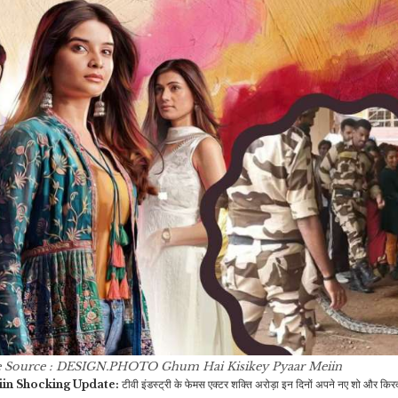
टी20 सीरीज,…
बक्सा खोला तो…
व्यापार
मनोरंजन
सस्ता हो गया IPhone,
‘बॉडीगार्ड की तरह क्यों चल रही
बजट में कस्टम ड्यूटी कम होते
है’… वॉक के…
ही Apple…
राजनीति
इंडिया
जिसने चुराया मोबाइल, उसी को
दिल दे बैठी लड़की, वायरल हो
हरियाणा के मंत्रियों में सबसे
रही…
अमीर कौन? सबसे कम संपत्ति…
मनोरंजन
इंडिया
e Source : DESIGN.PHOTO
Ghum Hai Kisikey Pyaar Meiin
बॉलीवुड का नया हाईटेक ‘गुंडा’,
मनाली में बर्फ ने रोका रास्ता,
iin Shocking Update:
टीवी इंडस्ट्री के फेमस एक्टर शक्ति अरोड़ा इन दिनों अपने नए शो और किरदार
विलेन बनकर सोनू…
अटल टनल में फंसी 1000…