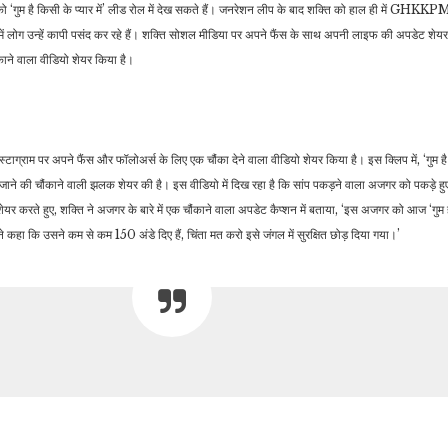
र को ‘गुम है किसी के प्यार में’ लीड रोल में देख सकते हैं। जनरेशन लीप के बाद शक्ति को हाल ही में GHKKPM
 में लोग उन्हें कापी पसंद कर रहे हैं। शक्ति सोशल मीडिया पर अपने फैंस के साथ अपनी लाइफ की अपडेट शेयर
ंकाने वाला वीडियो शेयर किया है।
मनोरंजन
जीवन शैली
कौन है फोटो में चिल्लाती हुई
इस ऑयल से पतले आइब्रो की
नजर आ रही ये बच्ची,
ग्रोथ हो जाएगी घनी और
क्रिकेटर…
काली, जानें…
्टाग्राम पर अपने फैंस और फॉलोअर्स के लिए एक चौंका देने वाला वीडियो शेयर किया है। इस क्लिप में, ‘गुम है क
 जाने की चौंकाने वाली झलक शेयर की है। इस वीडियो में दिख रहा है कि सांप पकड़ने वाला अजगर को पकड़े हु
 करते हुए, शक्ति ने अजगर के बारे में एक चौंकाने वाला अपडेट कैप्शन में बताया, ‘इस अजगर को आज ‘गुम है 
े कहा कि उसने कम से कम 150 अंडे दिए हैं, चिंता मत करो इसे जंगल में सुरक्षित छोड़ दिया गया।’