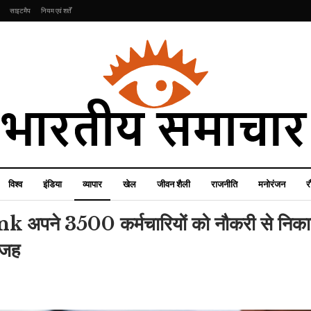
साइटमैप
नियम एवं शर्तें
विश्व
इंडिया
व्यापार
खेल
जीवन शैली
राजनीति
मनोरंजन
र
पने 3500 कर्मचारियों को नौकरी से निकाल
वजह