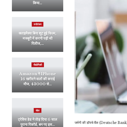
किया…
मनोरंजन
क्लाइमैक्स बिना शूट हुई फिल्म,
मजबूरी में करनी पड़ी थी
रिलीज,…
रौद्योगिकी
Amazon ने IPhone
16 खरीदने वालों की कराई
मौज, 43000 से…
खेल
ट्रेविस हेड ने तोड़ दिया 6 साल
जर्मनी की डॉयचे बैंक (Deutsche Bank) बड़
पुराना रिकॉर्ड, बन गए इस…