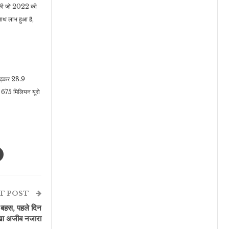
ाई की जो 2022 की
-साथ लाभ हुआ है,
 बढ़कर 28.9
क 675 मिलियन यूरो
T POST
 बहस, पहले दिन
िखा अजीब नजारा