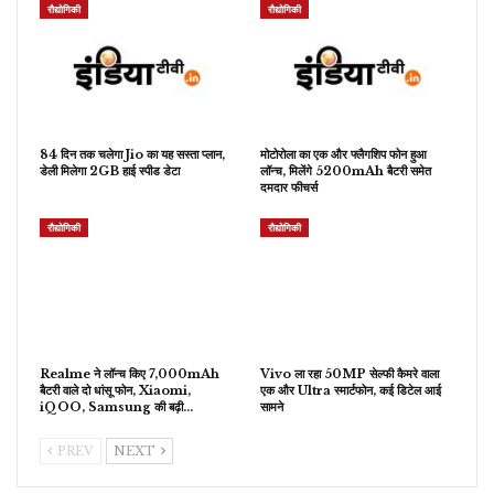
रौद्योगिकी
रौद्योगिकी
84 दिन तक चलेगा Jio का यह सस्ता प्लान,
मोटोरोला का एक और फ्लैगशिप फोन हुआ
डेली मिलेगा 2GB हाई स्पीड डेटा
लॉन्च, मिलेंगे 5200mAh बैटरी समेत
दमदार फीचर्स
रौद्योगिकी
रौद्योगिकी
Realme ने लॉन्च किए 7,000mAh
Vivo ला रहा 50MP सेल्फी कैमरे वाला
बैटरी वाले दो धांसू फोन, Xiaomi,
एक और Ultra स्मार्टफोन, कई डिटेल आई
iQOO, Samsung की बढ़ी…
सामने
PREV
NEXT