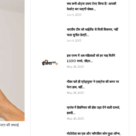
ऑफर में कंपनी फ्री…
क्या कभी ओट्स उपमा टेस्ट किया है? आपकी
फेवरेट बन जाएगी पोषक…
Jun 4, 2025
व्यापार
भारतीय टीम को थाईलैंड से मिली शिकस्त, नहीं
चला सुनील छेत्री…
IPhone बनाने वाली
Foxconn का भारत में
Jun 4, 2025
ारोबार 10 अरब डॉलर के…
इस राज्य में अब महिलाओं को हर माह मिलेंगे
1500 रुपये, सीएम…
May 28, 2025
इंडिया
हवलदार होशियार सिंह ने पेश
मौका पाते ही प्रोड्यूसर ने एक्ट्रेस की कमर पर
किया इंसानियत का बेहतरीन
फेरा हाथ, वहीं…
उदाहरण,…
May 28, 2025
फ्रांस में हैवानियत की होश उड़ा देने वाली दास्तां,
हवसी…
जीवन शैली
May 28, 2025
राजस्थानी चूरमा लड्डू बनाने
फिल्टर की सफाई
की आसान रेसिपी, इस ट्रिक
से…
मोटोरोला का एक और फ्लैगशिप फोन हुआ लॉन्च,