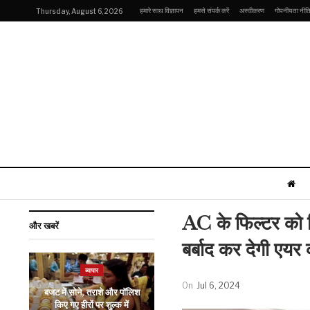
हमारे साथ विज्ञापन
हमसे संपर्क करें
अस्वीकरण
गोपनीयता नीत
Thursday, August 6, 2026
AC के फिल्टर को कि
और खबरें
बर्बाद कर देगी एयर
व्यापार
मनोरंजन
On
Jul 6, 2024
बजट में सोने, तराशे और पॉलिश
रिलीज के पहले ही लीक हुई
किए गए हीरों पर शुल्क में
Fukrey 3 Leaked?