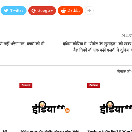
Twitter
Google+
ReddIt
रौद्योगिकी
खेल
Google की वॉर्निंग, अपने
भारतीय खेल जगत को बड़ा
फोन से तुरंत डिलीट करें ये
झटका, इस महान खिलाड़ी का
NEX
ऐप्स,…
हुआ निधन
हीं भरेगा मन, बच्चों की भी
दक्षिण कोरिया में “रोबोट के सुसाइड” की खब
वैज्ञानिकों की एक बड़ी गलती ने दुनिया 
लेखक की 
रौद्योगिकी
रौद्योगिकी
, डेली
मोटोरोला का एक और फ्लैगशिप फोन हुआ लॉन्च, मिलेंगे
Realme ने लॉन्च किए 7,000mAh ब