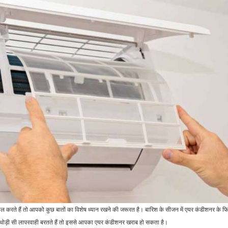
जाएंगे आप,…
कार लोन? यहां…
खेल
राजनीति
Asia Cup 2023:
चीन ने दिखा दी चालबाजी!
बांग्लादेश की टीम ने
पाकिस्तान के समर्थन में अलापा
अफगानिस्तान को धोया,…
शांति…
क
राजनीति
मनोरंजन
Israel-Hamas War
इस वजह से ठुकराया ‘खतरों के
में ट्रंप की हैरतअंगेज एंट्री से
खिलाड़ी 14’ में जाने…
दुनिया में…
खेल
रौद्योगिकी
Champions
Nokia के 25 साल पुराने
Trophy 2025:
ाल करते हैं तो आपको कुछ बातों का विशेष ध्यान रखने की जरूरत है। बारिश के सीजन में एयर कंडीशनर के 
फोन की वापसी, 4G
सेमीफाइनल बारिश में धुला तो
 थोड़ी सी लापरवाही बरतते हैं तो इससे आपका एयर कंडीशनर खराब हो सकता है।
कनेक्टिविटी समेत नए…
क्या…