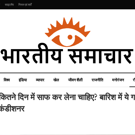
ि
साइटमैप
नियम एवं शर्तें
विश्व
इंडिया
व्यापार
खेल
जीवन शैली
राजनीति
मनोरंजन
र
तने दिन में साफ कर लेना चाहिए? बारिश में ये 
 कंडीशनर
जीवन शैली
व्यापार
हिमाचल प्रदेश की इस भूतिया
SBI Vs BoB Vs PNB
जगह पर जाकर थर-थर कांप
किसमें मिल रहा सबसे सस्ता