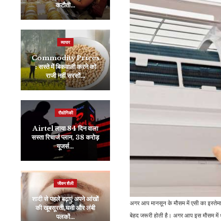
कटौती…
फिल्म की लिंक…
व्यापार
खेल
Commodity Prices
LSG Vs CSK: क्या चेन्नई
: सस्ते में बिकवाली करने को
और लखनऊ की टीम में होगा
राजी नहीं सरसों…
बदलाव, ऐसी…
रौद्योगिकी
मनोरंजन
Airtel लाया 84 दिन वाला
सस्ता रिचार्ज प्लान, 38 करोड़
हैंडसम हंक से दुबले-पतले हुए
यूजर्स…
कपिल शर्मा, पहचान नहीं पाए…
जीवन शैली
राजनीति
शादी से पहले बढ़ाएं अपने आंखों
जो बाइडेन ने की इजरायल पर
अगर आप मानसून के मौसम में एसी का इस्तेम
की खूबसूरती,घनी और लंबी
ईरान के हमले की निंदा,
बेहद जरूरी होती है। अगर आप इस मौसम में
पलकों…
Emergency…