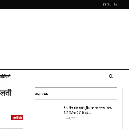
Sign In
ौद्योगिकी
गलती
ताज़ा खबर
84 दिन तक चलेगा Jio का यह सस्ता प्लान,
डेली मिलेगा 2GB हाई…
रौद्योगिकी
रौद्योगिकी
Jun 4, 2025
Tecno Pova 6 Pro
की पहली सेल आज से, लॉन्च