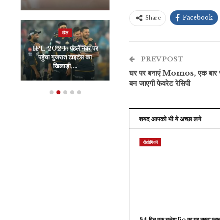
Facebook
Share
खेल
खेल
IPL 2024: पहले नंबर पर
टीम इंडिया के लिए एक और
पहुंचा गुजरात टाइटंस का
टेंशन, जसप्रीत बुमराह की
PREV POST
खिलाड़ी,…
वापसी पर…
घर पर बनाएं Momos, एक बार से न
बन जाएगी फेवरेट रेसिपी
शयद आपको भी ये अच्छा लगे
रौद्योगिकी
84 दिन तक चलेगा Jio का यह सस्ता प्लान