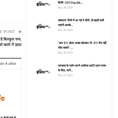
मिलेंगे 5200mAh…
May 28, 2025
खेल
सावधान! रिश्ते में आ गई ये चीजें, तो बढ़ती चली
जाएंगी आपके…
ऑस्ट्रेलिया से हार के बाद भी
May 28, 2025
सेमीफाइनल में पहुंच सकती है
T POST
टीम…
र है बिलकुल सच,
‘आप 20 ओवर अच्छा खेलकर टी-20 मैच नहीं
को खतरे में डाला
जीत सकते’-…
May 28, 2025
ओर से अधिक
रामलला के दर्शन करने अयोध्या आएंगे एलन मस्क
के पिता, जानें…
May 27, 2025
ैटरी वाले दो