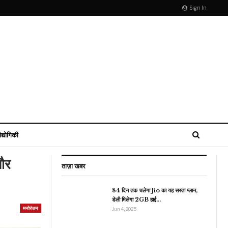
Sign In
ौद्योगिकी
और
ताज़ा खबर
84 दिन तक चलेगा Jio का यह सस्ता प्लान,
डेली मिलेगा 2GB हाई…
रौद्योगिकी
मनोरंजन
Jun 4, 2025
फेस्टिव सीजन में स्मार्टफोन
यूजर्स की मौज, ये कंपनी 15