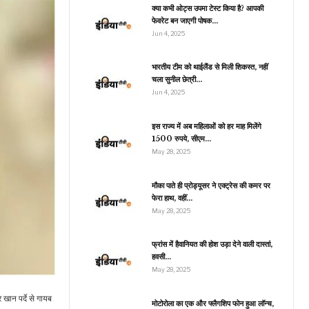
से…
क्या कभी ओट्स उपमा टेस्ट किया है? आपकी
फेवरेट बन जाएगी पोषक…
Jun 4, 2025
जीवन शैली
भारतीय टीम को थाईलैंड से मिली शिकस्त, नहीं
चला सुनील छेत्री…
क्रिस्पी पुआ कैसे बनाएं, इस
ेसिपी को जिसने भी ट्राई किया
Jun 4, 2025
वो…
इस राज्य में अब महिलाओं को हर माह मिलेंगे
1500 रुपये, सीएम…
May 28, 2025
राजनीति
ूकंप के झटकों से कांपी नेपाल
मौका पाते ही प्रोड्यूसर ने एक्ट्रेस की कमर पर
की धरती, रिक्टर स्केल पर
फेरा हाथ, वहीं…
मापी…
May 28, 2025
फ्रांस में हैवानियत की होश उड़ा देने वाली दास्तां,
हवसी…
मनोरंजन
May 28, 2025
Upcoming Films:
ाउथ की ये फिल्में रिलीज होते
खान पर्दे से गायब
ही बॉक्स ऑफिस…
मोटोरोला का एक और फ्लैगशिप फोन हुआ लॉन्च,