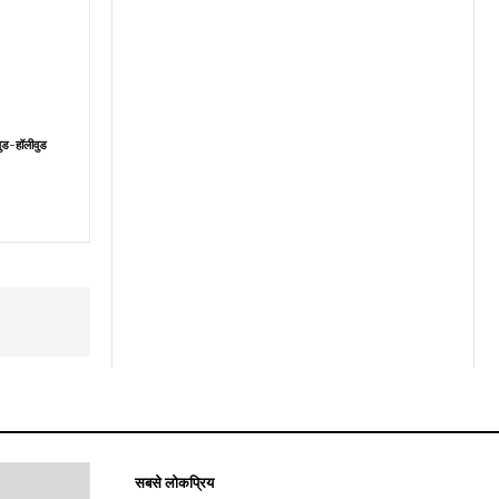
वुड-हॉलीवुड
सबसे लोकप्रिय