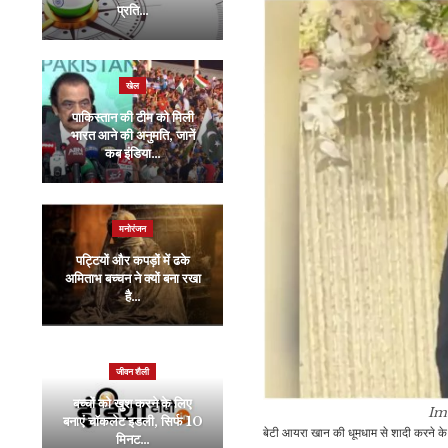
प्रति…
फिल्में: अक्षय कुमार से लेकर…
खेल
रौद्योगिकी
पाकिस्तान की टीम को मिली
Samsung भारत में लॉन्च
भारत आने की अनुमति, जानें
करेगा नई Galaxy
कब इंडिया…
Series, ट्रिपल कैमरे…
मनोरंजन
खेल
पट्टियों और कपड़ों में ढके
IND Vs SL 1st T20I
अमिताभ बच्चन ने क्यों बना रखा
Live: श्रीलंका की टीम ने
है…
जीता टॉस, भारत…
जीवन शैली
मनोरंजन
बच्चों को खुश करने के लिए
Im
बनाएं चॉकलेट इडली, सिर्फ 10
सलमान खान के गुस्से का
बेटी आयरा खान की धूमधाम से शादी करने के 
मिनट…
शिकार बनेगा ये कंटेस्टेंट,…