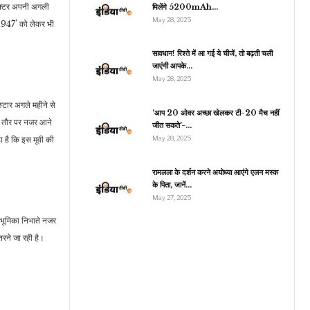
 एक्टर अपनी अगली
मिलेंगे 5200mAh…
May 28, 2025
 1947’ को लेकर भी
इंडिया
सावधान! रिश्ते में आ गई ये चीजें, तो बढ़ती चली
जाएंगी आपके…
Char Dham Yatra
May 28, 2025
2025: 30 अप्रैल से शुरू
होगी चारधाम यात्रा,…
्टार अगले महीने से
‘आप 20 ओवर अच्छा खेलकर टी-20 मैच नहीं
के तौर पर नजर आने
जीत सकते’-…
ा है कि इस मूवी की
May 28, 2025
रामलला के दर्शन करने अयोध्या आएंगे एलन मस्क
के पिता, जानें…
May 27, 2025
य भूमिका निभाते नजर
तरने जा रही है।