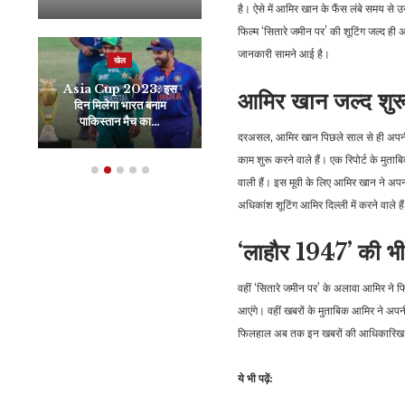
है। ऐसे में आमिर खान के फैंस लंबे समय स
फिल्म ‘सितारे जमीन पर’ की शूटिंग जल्द ही
जानकारी सामने आई है।
खेल
रौद्योगिकी
Asia Cup 2023: इस
BSNL का गजब का ऑफर,
आमिर खान जल्द शुरू 
दिन मिलेगा भारत बनाम
150 दिन की लंबी वैलिडिटी के
पाकिस्तान मैच का…
साथ रोज…
दरअसल, आमिर खान पिछले साल से ही अपनी दो 
काम शुरू करने वाले हैं। एक रिपोर्ट के मुत
वाली हैं। इस मूवी के लिए आमिर खान ने अपन
अधिकांश शूटिंग आमिर दिल्ली में करने वाले
‘लाहौर 1947’ की भी 
वहीं ‘सितारे जमीन पर’ के अलावा आमिर ने फि
आएंगे। वहीं खबरों के मुताबिक आमिर ने अपनी
फिलहाल अब तक इन खबरों की आधिकारिख घ
ये भी पढ़ें: