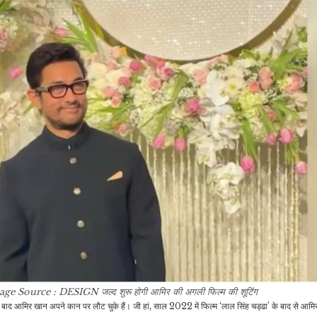
रूटीन,…
पास कौन सा है?…
इंडिया
जीवन शैली
सीट शेयरिंग से लेकर संसद के
हाथ और पैर की टैनिंग से हैं
विशेष सत्र तक, I.N.D.I.A
परेशान तो एक बार आज़माकर
र
की बैठक…
देखें…
राजनीति
रौद्योगिकी
इजराइल के नए फरमान से मच
भ
गया है हड़कंप, हमले के डर से
Gmail Fraud ने करोड़ों
रफह…
यूजर्स की बढ़ाई टेंशन, साइबर…
राजनीति
मनोरंजन
अमेरिकी खुफिया एजेंसी की
ऐश्वर्य राय से अब्दुल रज्जाक की
age Source : DESIGN
जल्द शुरू होगी आमिर की अगली फिल्म की शूटिंग
निदेशक तुलसी गबार्ड का बयान,
माफी के बाद अमिताभ बच्चन
स
बाद आमिर खान अपने कान पर लौट चुके हैं। जी हां, साल 2022 में फिल्म ‘लाल सिंह चड्ढा’ के बाद से आमिर 
…
ने…