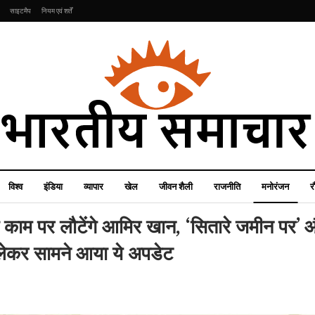
साइटमैप
नियम एवं शर्तें
विश्व
इंडिया
व्यापार
खेल
जीवन शैली
राजनीति
मनोरंजन
र
 काम पर लौटेंगे आमिर खान, ‘सितारे जमीन पर’ 
लेकर सामने आया ये अपडेट
जीवन शैली
व्यापार
कोरियन्स की तरह बेदाग हो
Savings Accounts
जाएगी त्वचा, फॉलो करें ये
कितने तरह के होते हैं? आपके