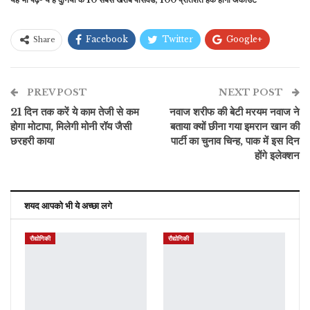
Facebook
Twitter
Google+
Share
ReddIt
WhatsApp
Pinterest
PREV POST
ईमेल
NEXT POST
21 दिन तक करें ये काम तेजी से कम
नवाज शरीफ की बेटी मरयम नवाज ने
होगा मोटापा, मिलेगी मोनी रॉय जैसी
बताया क्यों छीना गया इमरान खान की
छरहरी काया
पार्टी का चुनाव चिन्ह, पाक में इस दिन
होंगे इलेक्शन
शयद आपको भी ये अच्छा लगे
रौद्योगिकी
रौद्योगिकी