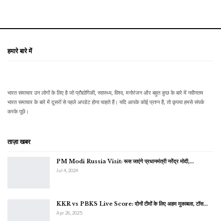
हमारे बारे में
भारत समाचार उन लोगों के लिए है जो प्रौद्योगिकी, स्वास्थ्य, विश्व, मनोरंजन और बहुत कुछ के बारे में नवीनतम
भारत समाचार के बारे में दूसरों से पहले अपडेट होना चाहते हैं। यदि आपके कोई प्रश्न हैं, तो कृपया हमसे संपर्क
करके पूछें।
ताज़ा खबर
PM Modi Russia Visit: रूस जाएंगे प्रधानमंत्री नरेंद्र मोदी,…
Jul 4, 2024
KKR vs PBKS Live Score: दोनों टीमों के लिए अहम मुकाबला, टॉस…
Apr 26, 2025