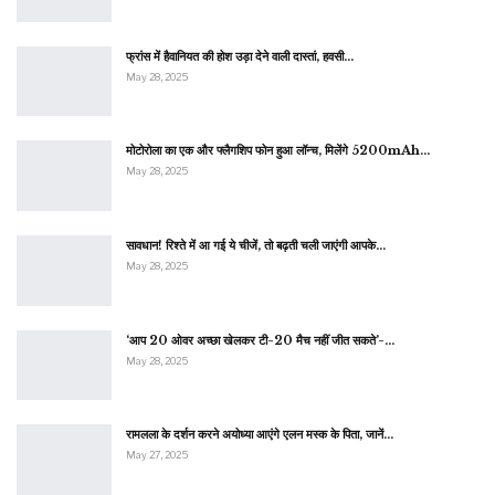
फ्रांस में हैवानियत की होश उड़ा देने वाली दास्तां, हवसी…
May 28, 2025
मोटोरोला का एक और फ्लैगशिप फोन हुआ लॉन्च, मिलेंगे 5200mAh…
May 28, 2025
सावधान! रिश्ते में आ गई ये चीजें, तो बढ़ती चली जाएंगी आपके…
May 28, 2025
‘आप 20 ओवर अच्छा खेलकर टी-20 मैच नहीं जीत सकते’-…
May 28, 2025
रामलला के दर्शन करने अयोध्या आएंगे एलन मस्क के पिता, जानें…
May 27, 2025