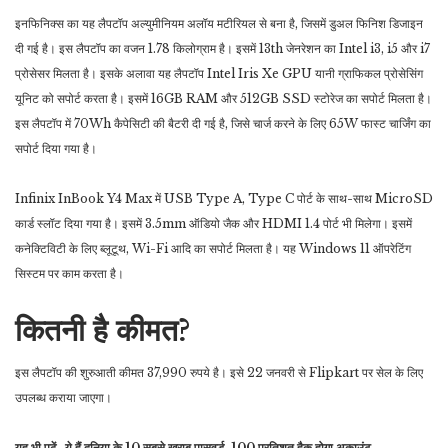
इनफिनिक्स का यह लैपटॉप अल्युमीनियम अलॉय मटीरियल से बना है, जिसमें डुअल फिनिश डिजाइन
दी गई है। इस लैपटॉप का वजन 1.78 किलोग्राम है। इसमें 13th जेनरेशन का Intel i3, i5 और i7
प्रोसेसर मिलता है। इसके अलावा यह लैपटॉप Intel Iris Xe GPU यानी ग्राफिकल प्रोसेसिंग
यूनिट को सपोर्ट करता है। इसमें 16GB RAM और 512GB SSD स्टोरेज का सपोर्ट मिलता है।
इस लैपटॉप में 70Wh कैपेसिटी की बैटरी दी गई है, जिसे चार्ज करने के लिए 65W फास्ट चार्जिंग का
सपोर्ट दिया गया है।
Infinix InBook Y4 Max में USB Type A, Type C पोर्ट के साथ-साथ MicroSD
कार्ड स्लॉट दिया गया है। इसमें 3.5mm ऑडियो जैक और HDMI 1.4 पोर्ट भी मिलेगा। इसमें
कनेक्टिविटी के लिए ब्लूटूथ, Wi-Fi आदि का सपोर्ट मिलता है। यह Windows 11 ऑपरेटिंग
सिस्टम पर काम करता है।
कितनी है कीमत?
इस लैपटॉप की शुरुआती कीमत 37,990 रुपये है। इसे 22 जनवरी से Flipkart पर सेल के लिए
उपलब्ध कराया जाएगा।
यह भी पढ़ें- ये हैं दुनिया के 10 सबसे खराब पासवर्ड, 100 प्रतिशत हैक होगा अकाउंट