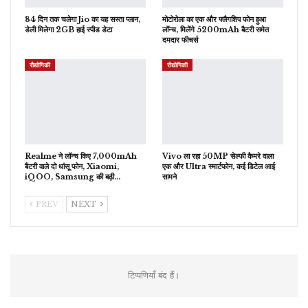
84 दिन तक चलेगा Jio का यह सस्ता प्लान,
मोटोरोला का एक और फ्लैगशिप फोन हुआ
डेली मिलेगा 2GB हाई स्पीड डेटा
लॉन्च, मिलेंगे 5200mAh बैटरी समेत
दमदार फीचर्स
रौद्योगिकी
रौद्योगिकी
Realme ने लॉन्च किए 7,000mAh
Vivo ला रहा 50MP सेल्फी कैमरे वाला
बैटरी वाले दो धांसू फोन, Xiaomi,
एक और Ultra स्मार्टफोन, कई डिटेल आई
iQOO, Samsung की बढ़ी…
सामने
PREV
NEXT
टिप्पणियाँ बंद हैं।