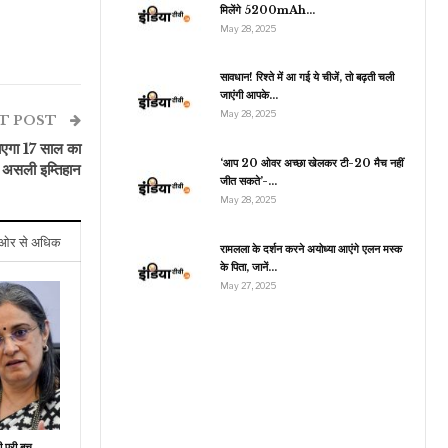
मिलेंगे 5200mAh…
May 28, 2025
सावधान! रिश्ते में आ गई ये चीजें, तो बढ़ती चली
खेल
जाएंगी आपके…
May 28, 2025
ुंबई इंडियंस ने खोला जीत का
T POST
खाता, चेपॉक में चेन्नई से…
गा 17 साल का
‘आप 20 ओवर अच्छा खेलकर टी-20 मैच नहीं
का असली इम्तिहान
जीत सकते’-…
May 28, 2025
ओर से अधिक
रामलला के दर्शन करने अयोध्या आएंगे एलन मस्क
के पिता, जानें…
May 27, 2025
ी पुरी बुच,