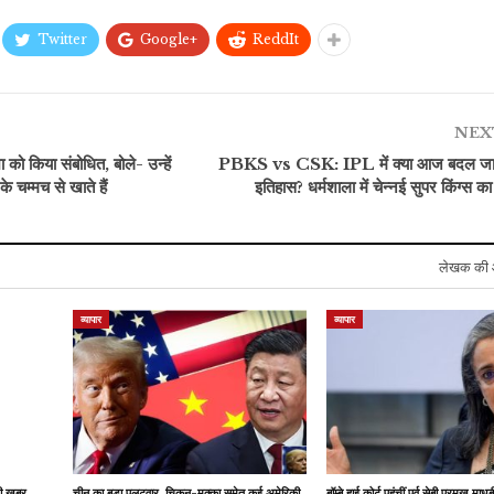
Twitter
Google+
ReddIt
खेल
खेल
रोहित शर्मा को खलेगी इन स्टार
जय शाह दो नहीं अब इतने सालों
खिलाड़ियों की कमी, तीसरा
म
NEX
के लिए बन सकते हैं ICC के…
वनडे…
ा को किया संबोधित, बोले- उन्हें
PBKS vs CSK: IPL में क्या आज बदल जाए
के चम्मच से खाते हैं
इतिहास? धर्मशाला में चेन्नई सुपर किंग्स 
लेखक की 
व्यापार
व्यापार
़ी खबर,
चीन का बड़ा पलटवार, चिकन-मक्का समेत कई अमेरिकी
बॉम्बे हाई कोर्ट पहुंचीं पूर्व सेबी प्रमुख माधब