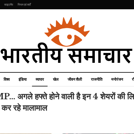
साइटमैप
नियम एवं शर्तें
विश्व
इंडिया
व्यापार
खेल
जीवन शैली
राजनीति
मनोरंजन
र
गले हफ्ते होने वाली है इन 4 शेयरों की लिस
ो कर रहे मालामाल
व्यापार
जीवन शैली
प्रति ₹10,000 का निवेश
रोटी जैसे हेल्दी मोमोज, रेसिपी
मेच्योरिटी पर बन जाता है
‘