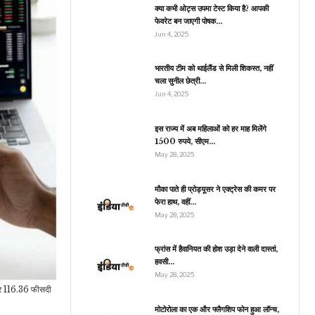
और कृति खरबंदा जल्द…
क्या कभी ओट्स उपमा टेस्ट किया है? आपकी
फेवरेट बन जाएगी पोषक…
Jun 4, 2025
भारतीय टीम को थाईलैंड से मिली शिकस्त, नहीं
जीवन शैली
चला सुनील छेत्री…
्माष्टमी भोग के लिए ऐसे बनाएं
Jun 4, 2025
स्वादिष्ट पंजीरी, आटे और…
इस राज्य में अब महिलाओं को हर माह मिलेंगे
1500 रुपये, सीएम…
May 28, 2025
खेल
AK Vs AFG: पाकिस्तान
मौका पाते ही प्रोड्यूसर ने एक्ट्रेस की कमर पर
ने रोमांचक मैच को जीता,
फेरा हाथ, वहीं…
अफगानिस्तान के…
May 28, 2025
फ्रांस में हैवानियत की होश उड़ा देने वाली दास्तां,
हवसी…
रौद्योगिकी
May 28, 2025
029 तक भारत में होंगे 86
ेयर 116.36 फीसदी
रोड़ 5G यूजर्स, सरकार की
PLI…
मोटोरोला का एक और फ्लैगशिप फोन हुआ लॉन्च,