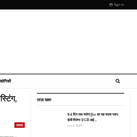
Sign In
ौद्योगिकी
्टिंग,
ताज़ा खबर
84 दिन तक चलेगा Jio का यह सस्ता प्लान,
डेली मिलेगा 2GB हाई…
व्यापार
मनोरंजन
Jun 4, 2025
फुकरे’ एक्टर पुलकित सम्राट