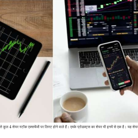
पढ़कर घर में बनाएं, बच्चों को…
₹11,602,…
जीवन शैली
जीवन शैली
R Madhavan ने बताया
21 दिन में वेट लूज करने का
मीठा खाने की हो रही है क्रेविंग
जन
राज, आप भी…
तो बना लें मखाने की शुगर…
रौद्योगिकी
मनोरंजन
CES 2025 में लॉन्च हुआ
P
दुनिया का पहला अंडर-डिस्प्ले
शाहरुख खान की ‘डंकी’ का
कैमरे…
पहला रिव्यू आया सामने,…
इंडिया
रौद्योगिकी
जेल में बंद लॉरेंस बिश्नोई ने
2
शेयर स्टॉक एक्सचेंजों पर लिस्ट होने वाले हैं। एमके प्रोडक्ट्स का शेयर भी इनमें से एक है। यह श
किया VIDEO कॉल, बोला-
जियो का सस्ता रिचार्ज प्लान,
क
पहचान…
11 महीने तक मिलेंगी फ्री…