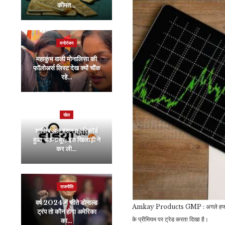
कीमत…
न करें ये 5 बातें, नौकरी से…
मनोरंजन
व्यापार
महाकुंभ वाली मोनालिसा की
फॉलोअर्स लिस्ट देख क्यों चौंक
अब 6.4 लाख गांव में चलेगा
रहे…
सुपरफास्ट ब्रॉडबैंड इंटरनेट,…
खेल
व्यापार
शाकिब अल हसन का रिकॉर्ड
Aadhaar-Ration
हुआ चकनाचूर, इस खिलाड़ी ने
Card Link : करोड़ों लोगों
कर ली…
को फ्री में मिलता…
राजनीति
मनोरंजन
वर्ष 2024 में जीते डोनाल्ड
Amkay Products GMP : अगले हफ्ते कुल 4 
ट्रंप तो कौन होगा अमेरिका
‘गोपी बहु’ के फैसले ने बदल दी
के प्रीमियम पर ट्रेड करता दिखा है।
का…
थी जिंदगी, जानिए…