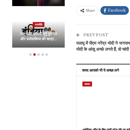
Facebook
Share
राजनीति
राजनीति
पीएम मोदी ने UNSC को
राष्ट्रपति द्रौपदी मुर्मू पुर्तगाल
लेकर फिर उठाया सवाल, स्थाई
PREV POST
और स्लोवाकिया की यात्रा…
सदस्यता के…
पलामू में पीएम नरेंद्र मोदी ने जनसभ
मोदी के आंसू अच्छे लगते हैं, वो चांदी 
शयद आपको भी ये अच्छा लगे
व्यापार
अमेरिका-चीन के बीच जारी ट्रेड वॉर पर बड