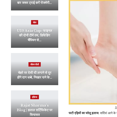
बार जरूर ट्राई करें रोजमेरी…
खेल
U19 Asia Cup: फाइनल
की दोनों टीमें तय, डिफेंडिंग
चैंपियन से…
जीवन शैली
चेहरे पर देसी घी लगाने से दूर
होंगे दाग धब्बे, निखार पाने के…
इंडिया
Rajat Sharma’s
I
Blog | हलाल सर्टिफिकेट पर
फटी एड़ियों का घरेलू इलाज:
सर्दियां आने क
सियासत