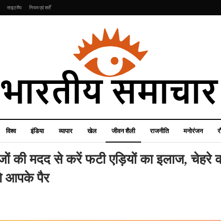
साइटमैप
नियम एवं शर्तें
विश्व
इंडिया
व्यापार
खेल
जीवन शैली
राजनीति
मनोरंजन
र
ीजों की मदद से करें फटी एड़ियों का इलाज, चेहरे
े आपके पैर