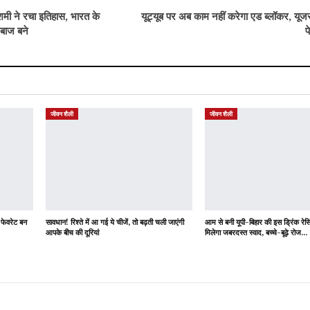
ने रचा इतिहास, भारत के
यूट्यूब पर अब काम नहीं करेगा एड ब्लॉकर, यूजर्
दबाज बने
प
जीवन शैली
जीवन शैली
 फेवरेट बन
सावधान! रिश्ते में आ गई ये चीजें, तो बढ़ती चली जाएंगी
आम से बनी यूपी-बिहार की इस ड्रिंक र
आपके बीच की दूरियां
मिलेगा जबरदस्त स्वाद, बच्चे-बूढ़े रोज…