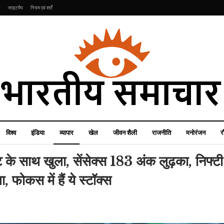
ि
साइटमैप
नियम एवं शर्तें
विश्व
इंडिया
व्यापार
खेल
जीवन शैली
राजनीति
मनोरंजन
र
ट के साथ खुला, सेंसेक्स 183 अंक लुढ़का, निफ्टी
ोकस में हैं ये स्टॉक्स
मनोरंजन
इंडिया
Yaariyan 2 के इस सीन
तेलंगाना BJP में सबकुछ ठीक
को लेकर खड़ा हुआ विवाद,
नहीं? पार्टी प्रमुख के पद से