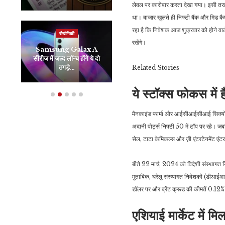
लेवल पर कारोबार करता देखा गया। इसी तरह
था। बाजार खुलते ही निफ्टी बैंक और मिड 
रहा है कि निवेशक आज शुक्रवार को होने वाल
रौद्योगिकी
रौद्योगिकी
रखेंगे।
Samsung Galax A
Infinix GT 20 Pro:
सीरीज में जल्द लॉन्च होंगे ये दो
इनफिनिक्स का एक और धांसू
तगड़े…
गेमिंग…
Related
Stories
ये स्टॉक्स फोकस में है
मैनकाइंड फार्मा और आईसीआईसीआई सिक्योर
अदानी पोर्ट्स निफ्टी 50 में टॉप पर रहे। ज
सेल, टाटा केमिकल्स और ज़ी एंटरटेनमेंट एं
बीते 22 मार्च, 2024 को विदेशी संस्थागत 
मुताबिक, घरेलू संस्थागत निवेशकों (डीआई
डॉलर पर और ब्रेंट क्रूड की कीमतें 0.12
एशियाई मार्केट में म