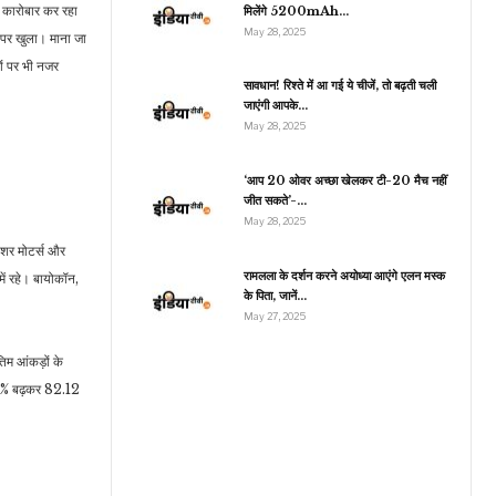
 कारोबार कर रहा
मिलेंगे 5200mAh…
May 28, 2025
 पर खुला। माना जा
ों पर भी नजर
इंडिया
सावधान! रिश्ते में आ गई ये चीजें, तो बढ़ती चली
जाएंगी आपके…
क्या अरविंद केजरीवाल को
May 28, 2025
ैंसर भी हो सकता है? AAP
ने किया…
‘आप 20 ओवर अच्छा खेलकर टी-20 मैच नहीं
जीत सकते’-…
May 28, 2025
यशर मोटर्स और
रामलला के दर्शन करने अयोध्या आएंगे एलन मस्क
में रहे। बायोकॉन,
के पिता, जानें…
May 27, 2025
िम आंकड़ों के
.21% बढ़कर 82.12