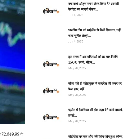
पाकिस्तान से…
क्या कभी ओट्स उपमा टेस्ट किया है? आपकी
फेवरेट बन जाएगी पोषक…
Jun 4, 2025
जीवन शैली
भारतीय टीम को थाईलैंड से मिली शिकस्त, नहीं
चला सुनील छेत्री…
Diwali Holiday:
दिवाली की छुट्टी में घूमने का
Jun 4, 2025
बना लें प्लान,…
इस राज्य में अब महिलाओं को हर माह मिलेंगे
1500 रुपये, सीएम…
May 28, 2025
जीवन शैली
ोएडा में इन जगहों पर मिलता है
मौका पाते ही प्रोड्यूसर ने एक्ट्रेस की कमर पर
बेस्ट Street Food, एक
फेरा हाथ, वहीं…
बार…
May 28, 2025
फ्रांस में हैवानियत की होश उड़ा देने वाली दास्तां,
हवसी…
रौद्योगिकी
May 28, 2025
SNL ने अपने लाखों यूजर्स
को किया खुश, नहीं पकड़ी
 साथ 72,649.39 के
Airtel,…
मोटोरोला का एक और फ्लैगशिप फोन हुआ लॉन्च,