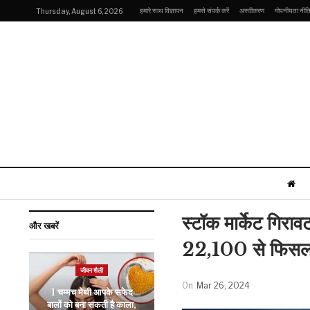
हमारे साथ विज्ञापन
हमसे संपर्क करें
अस्वीकरण
गोपनीयता नीत
Thursday, August 6, 2026
स्टॉक मार्केट गिराव
और खबरें
22,100 से फिसला, फ
जीवन शैली
खेल
On
Mar 26, 2024
1 चम्मच मेथी आपके सफेद
वरुण चक्रवर्ती से पहले कोई भी
बालों को बना सकती है काला,
भारतीय बॉलर नहीं कर पाया