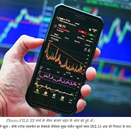
फिल्म के मेकर्स…
हटाए…
जीवन शैली
इंडिया
सुबह नाश्ते में झटपट बनाएं
‘एक राष्ट्र, एक चुनाव’ के लिए
साउथ इंडिया स्टाइल स्वादिष्ट
शुरू हो गया काम,…
सूजी…
जीवन शैली
राजनीति
हाथ और पैर की टैनिंग से हैं
न
बांग्लादेश में जारी हिंसा के बीच
परेशान तो एक बार आज़माकर
सुप्रीम कोर्ट ने दे दिया…
देखें…
राजनीति
व्यापार
पोप फ्रांसिस का अंतिम संस्कार
B
Photo:FILE
22 मार्च के शेयर बाजार बढ़त के सात बंद हुए थे।
ब्रिटेन की कंपनी ओडिशा में
होने के बाद समाधि स्थल जनता
में खुला। बॉम्बे स्टॉक एक्सचेंज का बेंचमार्क सेंसेक्स सुबह मार्केट खुलते समय 182.55 अंक की गिरावट के
सेमीकंडक्टर संयंत्र स्थापित…
के…