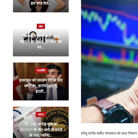
इस तरह तेल…
ऐसा…
खेल
व्यापार
जिम्बाब्वे ने किया अपने घरेलू
शेड्यूल का ऐलान, 11 साल बाद
FD गिरवी रख लेने जा रहे हैं
घर…
लोन, समझ लें ये नियम व शर्तें,…
राजनीति
राजनीति
इजराइल को समर्थन देने के लिए
अमेरिका, फ्रांस, जर्मनी,
बांग्लादेश में भीषण हादसा, दो
इटली…
ट्रेनों की टक्कर में कई लोगों…
व्यापार
राजनीति
₹7,581 करोड़ मूल्य के
PM Modi Us Visit
2000 के नोट अभी भी लोगों
Live: नासाऊ में बोले पीएम
घरेलू स्टॉक मार्केट मंगलवार को लाल निशान 
के पास, जानिए…
मोदी, “भारत…