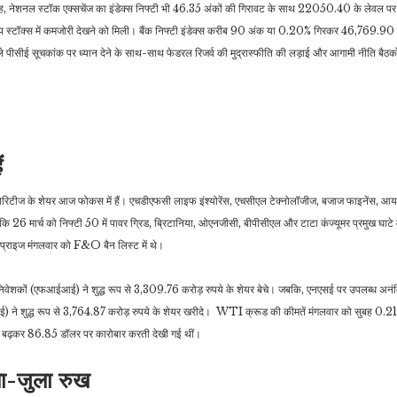
, नेशनल स्टॉक एक्सचेंज का इंडेक्स निफ्टी भी 46.35 अंकों की गिरावट के साथ 22050.40 के लेवल पर
कैप स्टॉक्स में कमजोरी देखने को मिली। बैंक निफ्टी इंडेक्स करीब 90 अंक या 0.20% गिरकर 46,769.90
े पीसीई सूचकांक पर ध्यान देने के साथ-साथ फेडरल रिजर्व की मुद्रास्फीति की लड़ाई और आगामी नीति बैठक
व्यापार
जीवन शैली
भारतीय IT इंडस्ट्री में सबसे
बालों के लिए संजीवनी है इन
मोटी सैलरी पाने वाले CEO
पत्तियों से बना तेल, घर में
क
को…
बनाएं…
ं
िटीज के शेयर आज फोकस में हैं। एचडीएफसी लाइफ इंश्योरेंस, एचसीएल टेक्नोलॉजीज, बजाज फाइनेंस, आ
बकि 26 मार्च को निफ्टी 50 में पावर ग्रिड, ब्रिटानिया, ओएनजीसी, बीपीसीएल और टाटा कंज्यूमर प्रमुख घाटे 
टरप्राइज मंगलवार को F&O बैन लिस्ट में थे।
निवेशकों (एफआईआई) ने शुद्ध रूप से 3,309.76 करोड़ रुपये के शेयर बेचे। जबकि, एनएसई पर उपलब्ध अनंत
आई) ने शुद्ध रूप से 3,764.87 करोड़ रुपये के शेयर खरीदे। WTI क्रूड की कीमतें मंगलवार को सुबह 0
% बढ़कर 86.85 डॉलर पर कारोबार करती देखी गई थीं।
िला-जुला रुख