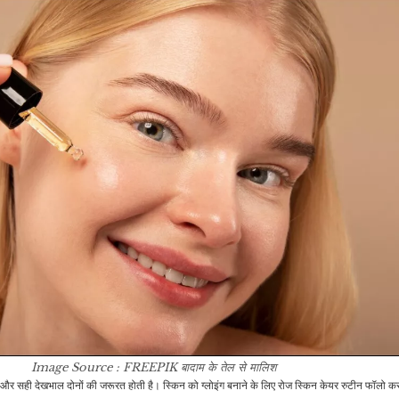
कम…
की जेल में मौत के बाद रूस में…
खेल
राजनीति
IND Vs NZ: टीम इंडिया
प
ने फाइनल में मारी एंट्री, 12
फ्रांस में मिला दुनिया का सबसे
साल बाद…
बड़ा ‘सफेद…
खेल
इंडिया
भारत के बाद अब इस टीम ने
खरगे बोले- मोदी को सत्ता से
दि
किया ट्राई सीरीज के लिए
हटाने से पहले नहीं मरूंगा,
द
अपने…
पीएम…
व्यापार
मनोरंजन
सरकार ने टेस्ला के सीईओ
Y
Image Source : FREEPIK
बादाम के तेल से मालिश
एलन मस्क सहित अन्य EV
करीना कपूर के बेटे तैमूर और
 और सही देखभाल दोनों की जरूरत होती है। स्किन को ग्लोइंग बनाने के लिए रोज स्किन केयर रुटीन फॉलो क
कंपनियों को…
जेह का है रबींद्रनाथ टैगोर से…