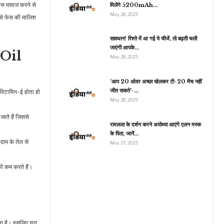
ेस मसाज करने से
मिलेंगे 5200mAh…
May 28, 2025
 से फेस की मालिश
सावधान! रिश्ते में आ गई ये चीजें, तो बढ़ती चली
राजनीति
जाएंगी आपके…
 Oil
May 28, 2025
PM मोदी के ‘स्वस्थ भारत
मिशन’ का डंका, UN ने…
‘आप 20 ओवर अच्छा खेलकर टी-20 मैच नहीं
जीत सकते’-…
ं विटामिन-ई होता हो
May 28, 2025
जाते हैं जिससे
रामलला के दर्शन करने अयोध्या आएंगे एलन मस्क
के पिता, जानें…
दाम के तेल से
May 27, 2025
को कम करते हैं।
लता है। इसलिए रात