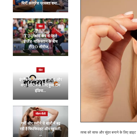
घिरीं कांग्रेस प्रवक्ता शमा…
अंदाज में नकल…
खेल
व्यापार
T20 वर्ल्ड कप से पहले
आधे से ज्यादा भारतीय परिवार
इंग्लैंड-पाकिस्तान के बीच
पी रहे सॉफ्ट ड्रिंक, हर 4 में
टी20 सीरीज,…
से…
खेल
इंडिया
इंग्लैंड के खिलाफ T20I और
वनडे सीरीज के लिए हुआ टीम
मल्लिकार्जुन खरगे ने महाराष्ट्र
इंडिया…
में हार की क्या वजह बताई?…
जीवन शैली
खेल
गर्मी और पसीने से बालों में बढ़
एशिया कप फाइनल से पहले
रही है चिपचिपाहट और खुजली,
श्रीलंका को बड़ा झटका, इंजरी
त्वचा को साफ और सुंदर बनाने के लिए डाइट
…
के कारण…