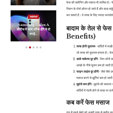
फेस की क्लीनिंग और मसाज भी शामिल है। 
स्किन के पोर्स ओपन हो जाते हैं और ब्लड स
कर सकते हैं। ये त्वचा के लिए ज्यादा फायदेमं
रौद्योगिकी
जीवन शैली
Samsung Galax A
तलवों में ये एक चीज़ लगाने से
बादाम के तेल स
सीरीज में जल्द लॉन्च होंगे ये दो
चांद की तरह चमकने लगेगा
तगड़े…
चेहरा,…
Benefits)
त्वचा होगी मुलायम-
सर्दियों में र
जो त्वचा को मुलायम बनाता है। फे
डार्क सर्कल्स दूर होंगे-
जिन लोगों को
आंखो के नीचे सूजन कम हो जाती है।
फाइन लाइंस दूर होंगी-
जैसे जैसे उ
मसाज करने से झुर्रियां कम हो जाती
मुहांसे कम होंगे-
मुहांसे की समस्या
सर्दियों में गंदगी होने से त्वचा पर
कब करें फेस मसाज
रात में पहले चेहरे को अच्छी तरह से क्लीन 