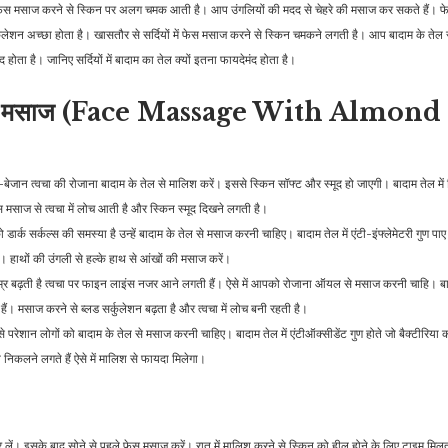
फेस मसाज करने से स्किन पर अलग चमक आती है। आप उंगलियों की मदद से चेहरे की मसाज कर सकते हैं। फ
र्कुलेशन अच्छा होता है। खासतौर से सर्दियों में फेस मसाज करने से स्किन चमकने लगती है। आप बादाम के तेल
द होता है। जानिए सर्दियों में बादाम का तेल क्यों इतना फायदेमंद होता है।
इंडिया
मनोरंजन
े फेस मसाज (Face Massage With Almond
रेलवे व्यवस्था को लेकर राहुल
‘सरफिरा’ से अक्षय कुमार का
गांधी ने उठाए सवाल, कहा-…
धांसू लुक आया सामने,…
ूखी-बेजान त्वचा की रोजाना बादाम के तेल से मालिश करें। इससे स्किन सॉफ्ट और स्मूद हो जाएगी। बादाम तेल मे
स मसाज से त्वचा में लोच आती है और स्किन स्मूद दिखने लगती है।
 डार्क सर्कल्स की समस्या है उन्हें बादाम के तेल से मसाज करनी चाहिए। बादाम तेल में एंटी-इंफ्लेमेटरी गुण पाए 
 हाथों की उंगली से हल्के हाथ से आंखों की मसाज करें।
म्र बढ़ती है त्वचा पर फाइन लाइंस नजर आने लगती हैं। ऐसे में आपको रोजाना ऑयल से मसाज करनी चाहि। बा
 हैं। मसाज करने से ब्लड सर्कुलेशन बढ़ता है और त्वचा में लोच बनी रहती है।
 से परेशान लोगों को बादाम के तेल से मसाज करनी चाहिए। बादाम तेल में एंटीऑक्सीडेंट गुण होते जो बैक्टीरिया 
 दाने निकलने लगते हैं ऐसे में मालिश से फायदा मिलेगा।
कर लें। इसके बाद सोने से पहले फेस मसाज करें। रात में मालिश करने से स्किन को हील होने के लिए टाइम मि