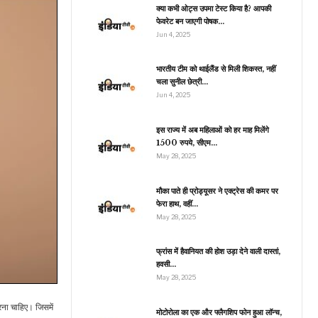
कोहली के…
क्या कभी ओट्स उपमा टेस्ट किया है? आपकी
फेवरेट बन जाएगी पोषक…
Jun 4, 2025
व्यापार
भारतीय टीम को थाईलैंड से मिली शिकस्त, नहीं
चला सुनील छेत्री…
ड़ोसी देशों की तुलना में अधिक
तेजी से बढ़ रही भारत की
Jun 4, 2025
प्रति…
इस राज्य में अब महिलाओं को हर माह मिलेंगे
1500 रुपये, सीएम…
May 28, 2025
जीवन शैली
लों में देशभक्ति का जज्बा जगा
मौका पाते ही प्रोड्यूसर ने एक्ट्रेस की कमर पर
ेंगी ये Independence
फेरा हाथ, वहीं…
Day…
May 28, 2025
फ्रांस में हैवानियत की होश उड़ा देने वाली दास्तां,
हवसी…
मनोरंजन
May 28, 2025
RKKH में बत्ती गुल होते ही
शुरू हुआ अभिरा-अरमान का
रना चाहिए। जिसमें
ड्रामा,…
मोटोरोला का एक और फ्लैगशिप फोन हुआ लॉन्च,