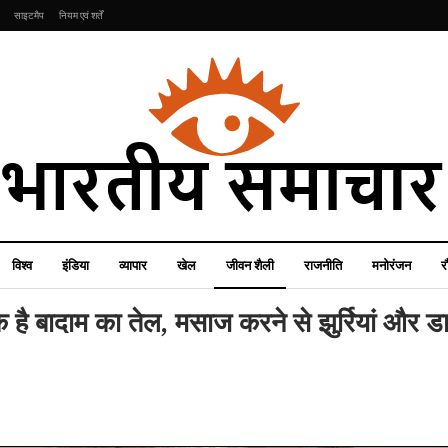
साइटमैप
नियम एवं शर्तें
विश्व
इंडिया
व्यापार
खेल
जीवन शैली
राजनीति
मनोरंजन
र
 है बादाम का तेल, मसाज करने से झुर्रियां और डा
रौद्योगिकी
6000mAh बैटरी,
राजनीति
256GB बैटरी के साथ
Realme 14T हुआ लॉन्च,
पुतिन के धुर विरोधी नेता नवलनी