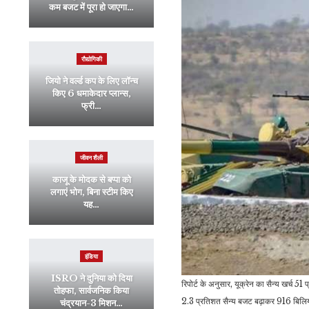
कम बजट में पूरा हो जाएगा…
रौद्योगिकी
जियो ने वर्ल्ड कप के लिए लॉन्च
किए 6 धमाकेदार प्लान्स,
फ्री…
जीवन शैली
काजू के मोदक से बप्पा को
लगाएं भोग, बिना स्टीम किए
यह…
इंडिया
ISRO ने दुनिया को दिया
रिपोर्ट के अनुसार, यूक्रेन का सैन्य खर
तोहफा, सार्वजनिक किया
2.3 प्रतिशत सैन्य बजट बढ़ाकर 916 बिल
चंद्रयान-3 मिशन…