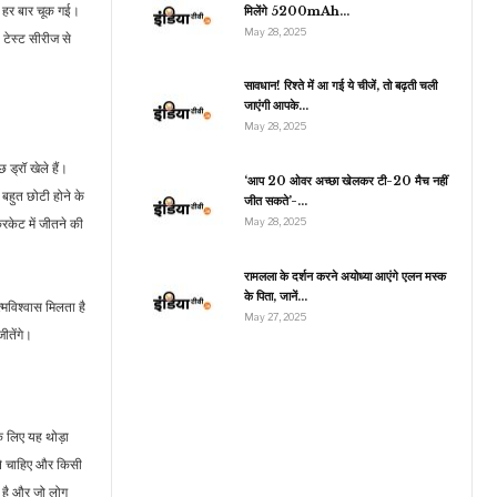
न हर बार चूक गई।
मिलेंगे 5200mAh…
May 28, 2025
टेस्ट सीरीज से
व्यापार
सावधान! रिश्ते में आ गई ये चीजें, तो बढ़ती चली
जाएंगी आपके…
गो फर्स्ट को NCLT ने दी
May 28, 2025
ड़ी राहत, विमान पट्टे पर देने
वालों…
 ड्रॉ खेले हैं।
‘आप 20 ओवर अच्छा खेलकर टी-20 मैच नहीं
बहुत छोटी होने के
जीत सकते’-…
िकेट में जीतने की
May 28, 2025
रामलला के दर्शन करने अयोध्या आएंगे एलन मस्क
के पिता, जानें…
्मविश्वास मिलता है
May 27, 2025
ीतेंगे।
े लिए यह थोड़ा
रने चाहिए और किसी
 है और जो लोग