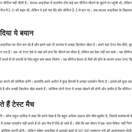
सीरीज नहीं जीती है। साउथ अफ्रीका में भारतीय टीम कई बार सीरीज जीतने के मुहाने पर पहुंची थी, लेकि
रीज में 1-0 की बढ़त थी, लेकिन वे इसे गंवा बैठे और सीरीज 2-1 से हार गए। अब साउथ अफ्रीका के खिलाफ 
मनोरंजन
जीवन शैली
फिल्म रिलीज से एक दिन पहले
बालों को घना बनाने के लिए कौन
 दिया ये बयान
शाहरुख खान लेते हैं स्पेशल
से तेल का इस्तेमाल करना
ब
बाथ, 2…
चाहिए,…
फ्रीका का दौरा कर रहे हैं और हमने यहां भी वास्तव में अच्छा क्रिकेट खेला है। हमने यहां टेस्ट मैच जीते, कुछ
पाए हैं। एक-दो टेस्ट ऐसे थे जहां हमें लगा कि जीतने का मौका है, लेकिन हम ऐसा नहीं कर सके। यह सीरीज 
करते हैं तो वापसी के लिए बहुत कम समय मिलेगा। यह सीरीज केवल दो मैचों की होने के कारण भारत टेस्ट क्र
च्छा करने की कोशिश करेंगे। हालांकि हमने अतीत में कुछ हिस्सों में अच्छा प्रदर्शन किया है। इससे हमें कुछ आत
 हैं और अच्छी क्रिकेट खेल सकते हैं। कोशिश दोनों टेस्ट में अच्छा खेलने की होगी और उम्मीद है कि सीरीज ज
हैं टेस्ट मैच
लेगी। कोच राहुल द्रविड़ ने कहा कि हमने देखा है कि बहुत अधिक उछाल और सीम मूवमेंट है, जिससे बल्लेबाजी क
ं अच्छा प्रदर्शन नहीं करते हैं तो आप मैच में पीछे हो जाते हैं। जैसे कि एक सेशन में छह-सात विकेट नहीं गि
ी कोशिश करनी होगी। लेकिन दक्षिण अफ्रीका में आपको बल्ले से 50-60 एक्सट्रा रनों की आवश्यकता होती