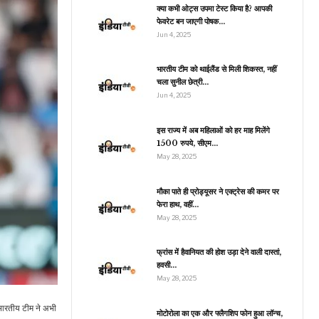
देखें…
क्या कभी ओट्स उपमा टेस्ट किया है? आपकी
फेवरेट बन जाएगी पोषक…
Jun 4, 2025
खेल
भारतीय टीम को थाईलैंड से मिली शिकस्त, नहीं
चला सुनील छेत्री…
25 जून की तारीख भारतीय
क्रिकेट इतिहास में है अहम,
Jun 4, 2025
भारत ने…
इस राज्य में अब महिलाओं को हर माह मिलेंगे
1500 रुपये, सीएम…
May 28, 2025
मनोरंजन
महिला की मौत के बाद अल्लू
मौका पाते ही प्रोड्यूसर ने एक्ट्रेस की कमर पर
अर्जुन ने जारी किया वीडियो,
फेरा हाथ, वहीं…
25 लाख…
May 28, 2025
फ्रांस में हैवानियत की होश उड़ा देने वाली दास्तां,
हवसी…
मनोरंजन
May 28, 2025
igg Boss 18 में अविनाश
का कोहराम, तोड़ी बोतल और
। भारतीय टीम ने अभी
पटकी…
मोटोरोला का एक और फ्लैगशिप फोन हुआ लॉन्च,