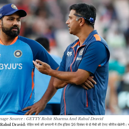
देख चौंक गई थीं विद्या बालन,…
बदलाव, ऐसी…
इंडिया
जीवन शैली
वोटिंग की पॉजिटिव खबर: पहले
तवे से उतारते ही रोटियां हो जाती
मतदान फिर ससुराल, विदाई से
हैं कड़क तो आज़माएं ये उपाय,…
पहले…
खेल
जीवन शैली
प्लेऑफ से पहले बढ़ी राजस्थान
रॉयल्स की टेंशन, अब जॉस
मूंग का चिला या सलाद नहीं चखें
बटलर की…
स्प्राउट्स की कुरकुरी टिक्की…
व्यापार
मनोरंजन
आईटी, बैंकिंग शेयरों का कल
Bigg Boss Day 10:
B
mage Source : GETTY
Rohit Sharma And Rahul Dravid
कैसा रहेगा हाल? तिमाही रिजल्ट
विवियन हैं बिग बॉस के लाड़ले?
Rahul Dravid:
रोहित शर्मा की कप्तानी में टीम इंडिया 26 दिसंबर से दो मैचों की टेस्ट सीरीज खेलेगी
के…
चुम और…