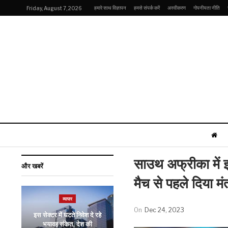
हमारे साथ विज्ञापन
हमसे संपर्क करें
अस्वीकरण
गोपनीयता नीति
Friday, August 7, 2026
साउथ अफ्रीका में 
और खबरें
मैच से पहले दिया मंत
व्यापार
मनोरंजन
On
Dec 24, 2023
इस सेक्टर में घटते निवेश दे रहे
साड़ी पहन इठलाती दिखीं
भयावह संकेत, देश की
शाहरुख खान की शहजादी