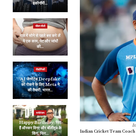
इकोनॉमी…
सुहाना खान, लुक…
जीवन शैली
रौद्योगिकी
रात में सोने से पहले बस करे लें
Samsung भारत में लॉन्च
ये एक काम, पेट और जांघों
करेगा नई Galaxy
की…
Series, ट्रिपल कैमरे…
रौद्योगिकी
व्यापार
AI जेनरेटेड Deepfake
को रोकने के लिए Meta ने
वर्ल्ड इकोनॉमिक फोरम में
की तैयारी, भारत…
शामिल होंगे ये केंद्रीय मंत्री,…
मनोरंजन
इंडिया
Happy Birthday: पिता
Exclusive: चंद्रयान-3
I
हैं ऑस्कर विनर और बॉलीवुड के
मिशन के लिए ISRO ने किए
Indian Cricket Team Coach 
किंग, फिर…
हैं कई अहम…