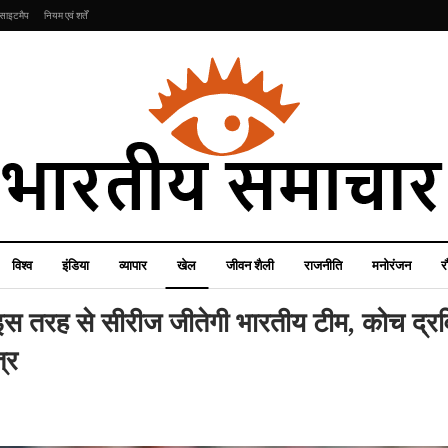
साइटमैप
नियम एवं शर्तें
विश्व
इंडिया
व्यापार
खेल
जीवन शैली
राजनीति
मनोरंजन
र
इस तरह से सीरीज जीतेगी भारतीय टीम, कोच द्रवि
्र
खेल
मनोरंजन
LSG Vs CSK: क्या चेन्नई
क
जब श्रीदेवी का डांस परफॉरमेंस
और लखनऊ की टीम में होगा