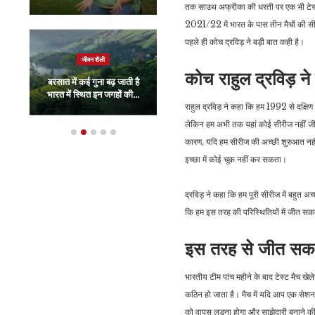
तक साउथ अफ्रीका की धरती पर एक भी टेस्ट 
2021/22 में भारत के पास तीन मैचों की सी
पहले ही कोच द्रविड़ ने बड़ी बात कही है।
इंडिया
जीवन शैली
Farmer Protest
कोच राहुल द्रविड़ ने
बरसात में कई गुना बढ़ जाती है
LIVE: दिल्ली की ओर आज
भारत में स्थित इन जगहों की…
फिर कूच करेंगे किसान…
राहुल द्रविड़ ने कहा कि हम 1992 से दक्षिण अ
लेकिन हम अभी तक यहां कोई सीरीज नहीं जीत 
कारण, यदि हम सीरीज की अच्छी शुरुआत नहीं 
इच्छा में कोई चूक नहीं कर सकता।
द्रविड़ ने कहा कि हम पूरी सीरीज में बहुत अ
कि हम इस तरह की परिस्थितियों में जीत सकते
इस तरह से जीत सकते 
भारतीय टीम पांच महीने के बाद टेस्ट मैच खे
कठिन हो जाता है। मैच में यदि आप एक सेशन मे
को वापस लड़ना होगा और साझेदारी बनाने क