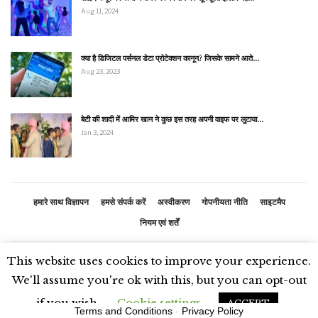
Aug 11, 2024
क्या है डिजिटल पर्सनल डेटा प्रोटेक्शन कानून? जिसके सामने आते…
Aug 23, 2023
बेटी की शादी में आमिर खान ने कुछ इस तरह अपनी वाइफ पर लुटाया…
Jan 3, 2024
हमारे साथ विज्ञापन
हमसे संपर्क करें
अस्वीकरण
गोपनीयता नीति
साइटमैप
नियम एवं शर्तें
This website uses cookies to improve your experience.
© 2026 - भारतीय समाचार. सर्वाधिकार सुरक्षित
We'll assume you're ok with this, but you can opt-out
if you wish.
Cookie settings
ACCEPT
Terms and Conditions
-
Privacy Policy