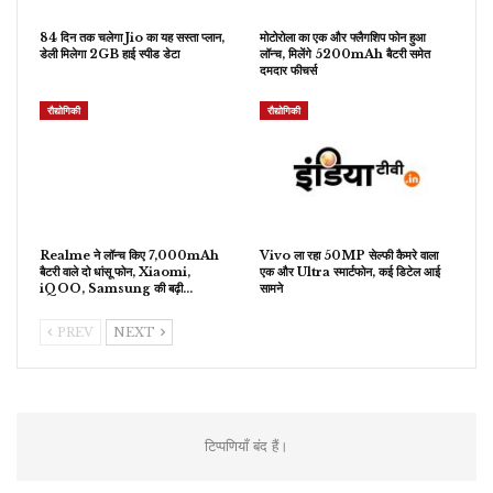
84 दिन तक चलेगा Jio का यह सस्ता प्लान,
मोटोरोला का एक और फ्लैगशिप फोन हुआ
डेली मिलेगा 2GB हाई स्पीड डेटा
लॉन्च, मिलेंगे 5200mAh बैटरी समेत
दमदार फीचर्स
रौद्योगिकी
रौद्योगिकी
Realme ने लॉन्च किए 7,000mAh
Vivo ला रहा 50MP सेल्फी कैमरे वाला
बैटरी वाले दो धांसू फोन, Xiaomi,
एक और Ultra स्मार्टफोन, कई डिटेल आई
iQOO, Samsung की बढ़ी…
सामने
PREV
NEXT
टिप्पणियाँ बंद हैं।