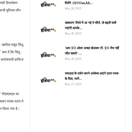
तंकी वित्तपोषण
मिलेंगे 5200mAh…
May 28, 2025
रकजी मुस्लिम लीग
व्यापार
सावधान! रिश्ते में आ गई ये चीजें, तो बढ़ती चली
जाएंगी आपके…
Gold Rate Today: 1
May 28, 2025
महीने के हाई पर जा पहुंचा है
सोना, उधर…
। खालिद मसूद सिंधु
‘आप 20 ओवर अच्छा खेलकर टी-20 मैच नहीं
बता दें कि सिंधु
जीत सकते’-…
 ही आतंकवादी हाफिज
May 28, 2025
रामलला के दर्शन करने अयोध्या आएंगे एलन मस्क
के पिता, जानें…
May 27, 2025
 ‘‘ पीएमएमएल का
 पंजाब प्रांत में
ठन किया गया है।