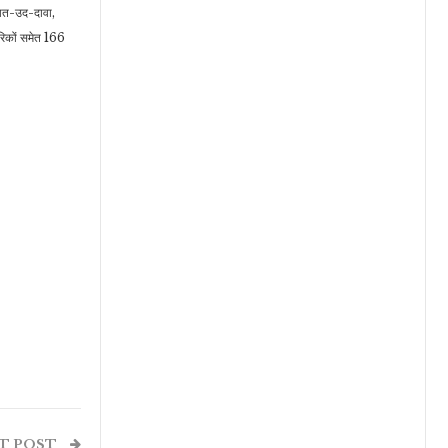
मात-उद-दावा,
गरिकों समेत 166
T POST