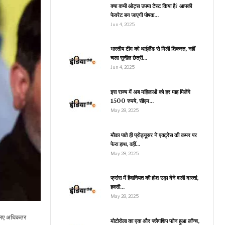
गये सरसों…
क्या कभी ओट्स उपमा टेस्ट किया है? आपकी
फेवरेट बन जाएगी पोषक…
Jun 4, 2025
राजनीति
भारतीय टीम को थाईलैंड से मिली शिकस्त, नहीं
चला सुनील छेत्री…
चीन में चालक रहित कार ने
पैदल यात्री को मारी टक्कर,
Jun 4, 2025
सोशल…
इस राज्य में अब महिलाओं को हर माह मिलेंगे
1500 रुपये, सीएम…
May 28, 2025
मनोरंजन
ेटे की उम्र की हीरोइन के साथ
मौका पाते ही प्रोड्यूसर ने एक्ट्रेस की कमर पर
रोमांस करने से विजय सेतुपति
फेरा हाथ, वहीं…
ने…
May 28, 2025
फ्रांस में हैवानियत की होश उड़ा देने वाली दास्तां,
हवसी…
खेल
May 28, 2025
ND Vs AFG: अक्षर पटेल
े इस खास मैच में जीता प्लेयर
 लिए अधिकतर
ऑफ द…
मोटोरोला का एक और फ्लैगशिप फोन हुआ लॉन्च,