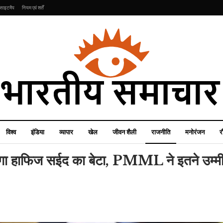
साइटमैप
नियम एवं शर्तें
विश्व
इंडिया
व्यापार
खेल
जीवन शैली
राजनीति
मनोरंजन
र
़ेगा हाफिज सईद का बेटा, PMML ने इतने उम्मीद
रौद्योगिकी
इंडिया
Jio-Airtel के दो नए
रिचार्ज प्लान, फ्री कॉलिंग के
‘मैं मायके चली जाऊंगी, तुम
मह