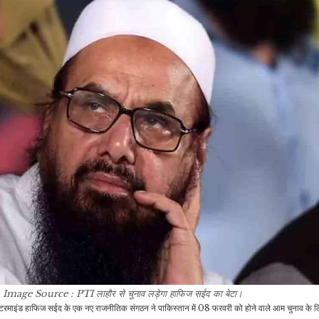
साथ 365…
देखते रहियो…’,…
जीवन शैली
राजनीति
अयोध्या में राम लला के दर्शन के
अमेरिका में अब पाकिस्तानियों
बाद जरूर घूम लें ये फेमस…
की ‘नो एंट्री’,…
इंडिया
खेल
ब
मुझे बनाने वाली सोनिया गांधी
भारत से हार के बाद पाकिस्तान
हैं… राज्यसभा में खरगे के…
में भूचाल, होने वाली है मेजर…
खेल
इंडिया
अनीश भानवाला ने रचा इतिहास,
I
Image Source : PTI
लाहौर से चुनाव लड़ेगा हाफिज सईद का बेटा।
शूटिंग वर्ल्ड कप फाइनल में
IRCTC: बच्चों के साथ रेल
न
स्टरमाइंड हाफिज सईद के एक नए राजनीतिक संगठन ने पाकिस्तान में 08 फरवरी को होने वाले आम चुनाव के
भारत…
यात्रा के नियमों में हुआ बड़ा…