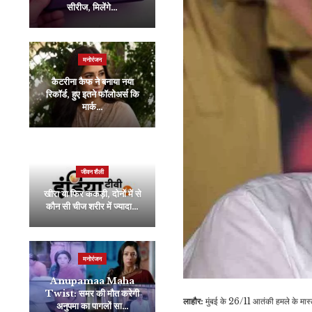
सीरीज, मिलेंगे…
को…
मनोरंजन
मनोरंजन
कैटरीना कैफ ने बनाया नया
रिकॉर्ड, हुए इतने फॉलोअर्स कि
अल्लू अर्जुन ने ‘पीड़ित बच्चे’ के
मार्क…
लिए शेयर किया…
व्यापार
जीवन शैली
चीन का बड़ा पलटवार, चिकन-
खीरा या फिर ककड़ी, दोनों में से
मक्का समेत कई अमेरिकी
कौन सी चीज शरीर में ज्यादा…
उत्पादों पर…
मनोरंजन
जीवन शैली
Anupamaa Maha
Mother’s Day के दिन
Twist: समर की मौत करेगी
Homemade Cake
लाहौर:
मुंबई के 26/11 आतंकी हमले के मा
अनुपमा का पागलों सा…
बनाकर मां को दें…