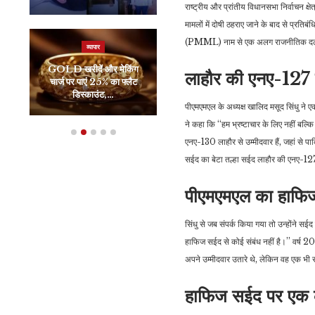
राष्ट्रीय और प्रांतीय विधानसभा निर्वाचन क
मामलों में दोषी ठहराए जाने के बाद से प्रत
(PMML) नाम से एक अलग राजनीतिक दल बना
व्यापार
मनोरंजन
GOLD खरीदें और मेकिंग
Mission Raniganj
लाहौर की एनए-127 स
चार्ज पर पाएं 25% का फ्लैट
Teaser: खदान में फंसे
डिस्काउंट,…
मजदूरों के रेस्क्यू…
पीएमएमएल के अध्यक्ष खालिद मसूद सिंधु ने ए
ने कहा कि ‘‘हम भ्रष्टाचार के लिए नहीं बल्कि
एनए-130 लाहौर से उम्मीदवार हैं, जहां से प
सईद का बेटा तल्हा सईद लाहौर की एनए-127
पीएमएमएल का हाफिज 
सिंधु से जब संपर्क किया गया तो उन्होंने स
हाफिज सईद से कोई संबंध नहीं है।’’ वर्ष 
अपने उम्मीदवार उतारे थे, लेकिन वह एक भी
हाफिज सईद पर एक क