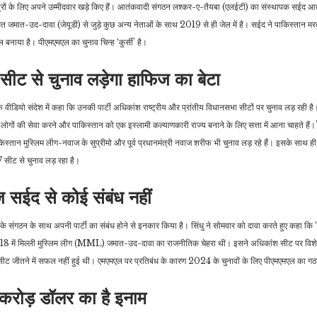
्षेत्रों के लिए अपने उम्मीदवार खड़े किए हैं। आतंकवादी संगठन लश्कर-ए-तैयबा (एलईटी) का संस्थापक सईद आ
िबंधित जमात-उद-दावा (जेयूडी) से जुड़े कुछ अन्य नेताओं के साथ 2019 से ही जेल में है। सईद ने पाकिस्तान म
या है। पीएमएमएल का चुनाव चिन्ह ‘कुर्सी’ है।
व्यापार
इंडिया
Budget 2024: बजट में
ीट से चुनाव लड़ेगा हाफिज का बेटा
25-26 अगस्त को मुंबई में
कबाड़ टायर के इम्पोर्ट पर अंकुश
होगी विपक्षी गठबंधन…
लगाने…
क वीडियो संदेश में कहा कि उनकी पार्टी अधिकांश राष्ट्रीय और प्रांतीय विधानसभा सीटों पर चुनाव लड़ रही है
 लोगों की सेवा करने और पाकिस्तान को एक इस्लामी कल्याणकारी राज्य बनाने के लिए सत्ता में आना चाहते हैं।’’ 
ाकिस्तान मुस्लिम लीग-नवाज के सुप्रीमो और पूर्व प्रधानमंत्री नवाज शरीफ भी चुनाव लड़ रहे हैं। इसके साथ
 सीट से चुनाव लड़ रहा है।
सईद से कोई संबंध नहीं
ईद के संगठन के साथ अपनी पार्टी का संबंध होने से इनकार किया है। सिंधु ने सोमवार को दावा करते हुए कहा कि
2018 में मिल्ली मुस्लिम लीग (MML) जमात-उद-दावा का राजनीतिक चेहरा थी। इसने अधिकांश सीट पर विशेषकर
 सीट जीतने में सफल नहीं हुई थी। एमएमएल पर प्रतिबंध के कारण 2024 के चुनावों के लिए पीएमएमएल का ग
रोड़ डॉलर का है इनाम