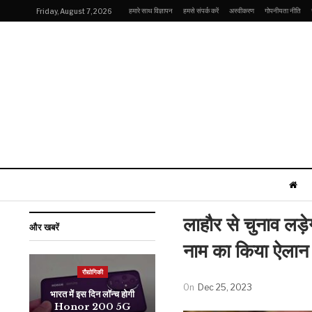
हमारे साथ विज्ञापन
हमसे संपर्क करें
अस्वीकरण
गोपनीयता नीति
Friday, August 7, 2026
लाहौर से चुनाव लड
और खबरें
नाम का किया ऐलान
रौद्योगिकी
मनोरंजन
On
Dec 25, 2023
भारत में इस दिन लॉन्च होगी
कैटरीना कैफ ने पहने ऐसे
Honor 200 5G
कपड़े… प्रेग्नेंसी की खबरों