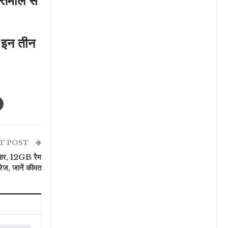
तेमाल से
द इन तीन
T POST
ैयार, 12GB रैम
ेज, जानें कीमत