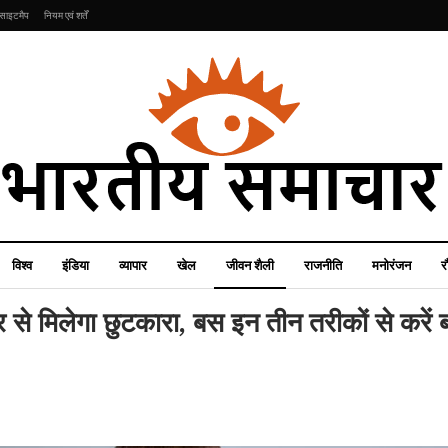
साइटमैप
नियम एवं शर्तें
विश्व
इंडिया
व्यापार
खेल
जीवन शैली
राजनीति
मनोरंजन
र
से मिलेगा छुटकारा, बस इन तीन तरीकों से करें बाल