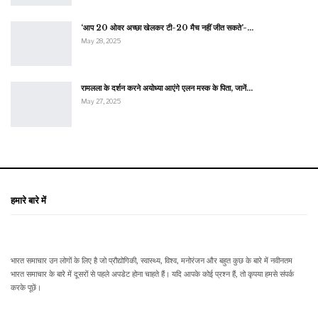
‘आप 20 ओवर अच्छा खेलकर टी-20 मैच नहीं जीत सकते’-…
May 28, 2025
रामलला के दर्शन करने अयोध्या आएंगे एलन मस्क के पिता, जानें…
May 27, 2025
हमारे बारे में
भारत समाचार उन लोगों के लिए है जो प्रौद्योगिकी, स्वास्थ्य, विश्व, मनोरंजन और बहुत कुछ के बारे में नवीनतम
भारत समाचार के बारे में दूसरों से पहले अपडेट होना चाहते हैं। यदि आपके कोई प्रश्न हैं, तो कृपया हमसे संपर्क
करके पूछें।