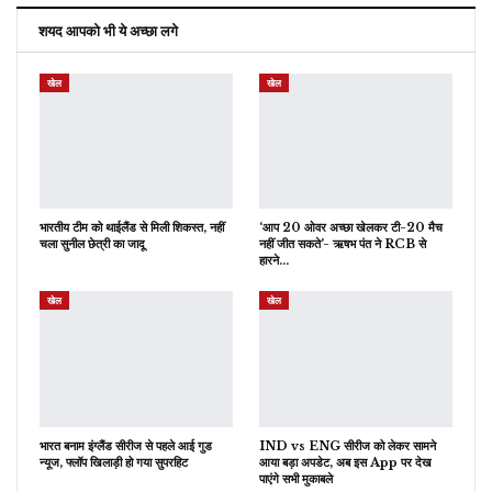
शयद आपको भी ये अच्छा लगे
खेल
खेल
भारतीय टीम को थाईलैंड से मिली शिकस्त, नहीं
‘आप 20 ओवर अच्छा खेलकर टी-20 मैच
चला सुनील छेत्री का जादू
नहीं जीत सकते’- ऋषभ पंत ने RCB से
हारने…
खेल
खेल
भारत बनाम इंग्लैंड सीरीज से पहले आई गुड
IND vs ENG सीरीज को लेकर सामने
न्यूज, फ्लॉप खिलाड़ी हो गया सुपरहिट
आया बड़ा अपडेट, अब इस App पर देख
पाएंगे सभी मुकाबले