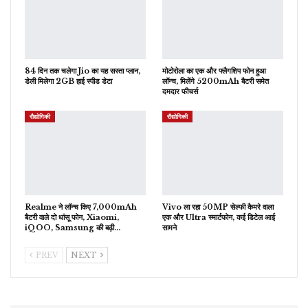
84 दिन तक चलेगा Jio का यह सस्ता प्लान,
मोटोरोला का एक और फ्लैगशिप फोन हुआ
डेली मिलेगा 2GB हाई स्पीड डेटा
लॉन्च, मिलेंगे 5200mAh बैटरी समेत
दमदार फीचर्स
रौद्योगिकी
रौद्योगिकी
Realme ने लॉन्च किए 7,000mAh
Vivo ला रहा 50MP सेल्फी कैमरे वाला
बैटरी वाले दो धांसू फोन, Xiaomi,
एक और Ultra स्मार्टफोन, कई डिटेल आई
iQOO, Samsung की बढ़ी…
सामने
PREV
NEXT