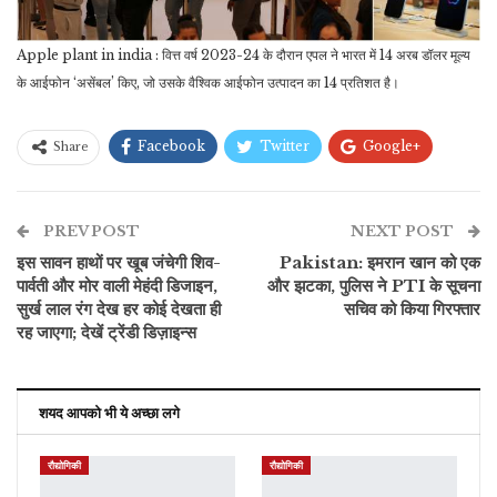
Apple plant in india : वित्त वर्ष 2023-24 के दौरान एपल ने भारत में 14 अरब डॉलर मूल्य
के आईफोन ‘असेंबल’ किए, जो उसके वैश्विक आईफोन उत्पादन का 14 प्रतिशत है।
Facebook
Twitter
Google+
Share
ReddIt
WhatsApp
Pinterest
PREV POST
ईमेल
NEXT POST
इस सावन हाथों पर खूब जंचेगी शिव-
Pakistan: इमरान खान को एक
पार्वती और मोर वाली मेहंदी डिजाइन,
और झटका, पुलिस ने PTI के सूचना
सुर्ख लाल रंग देख हर कोई देखता ही
सचिव को किया गिरफ्तार
रह जाएगा; देखें ट्रेंडी डिज़ाइन्स
शयद आपको भी ये अच्छा लगे
रौद्योगिकी
रौद्योगिकी