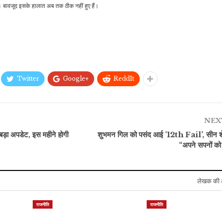
 बावजूद इसके हालात अब तक ठीक नहीं हुए हैं।
Twitter
Google+
ReddIt
NEX
ा अपडेट, इस महीने होगी
शुभमन गिल को पसंद आई ’12th Fail’, सीन श
“अपने सपनों को
लेखक की 
राजनीति
राजनीति