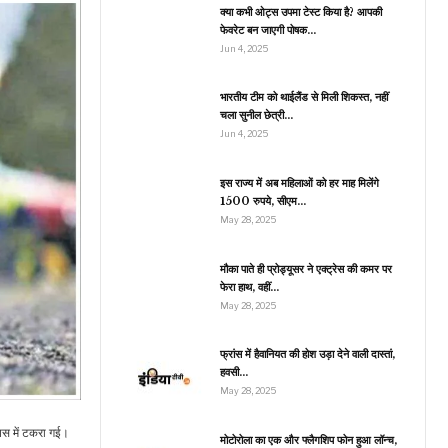
से…
क्या कभी ओट्स उपमा टेस्ट किया है? आपकी
फेवरेट बन जाएगी पोषक…
Jun 4, 2025
जीवन शैली
भारतीय टीम को थाईलैंड से मिली शिकस्त, नहीं
चला सुनील छेत्री…
र पर भी पा सकते हैं सोने जैसा
निखार, फॉलो करें गोल्ड
Jun 4, 2025
फेशियल…
इस राज्य में अब महिलाओं को हर माह मिलेंगे
1500 रुपये, सीएम…
May 28, 2025
जीवन शैली
मौका पाते ही प्रोड्यूसर ने एक्ट्रेस की कमर पर
हीने भर में बालों को लंबा कैसे
फेरा हाथ, वहीं…
रें? घर पर आसानी से बनाएं…
May 28, 2025
फ्रांस में हैवानियत की होश उड़ा देने वाली दास्तां,
हवसी…
इंडिया
May 28, 2025
‘ममता दीदी, आप मेरे खिलाफ
आपस में टकरा गई।
लोकसभा चुनाव लड़…
मोटोरोला का एक और फ्लैगशिप फोन हुआ लॉन्च,