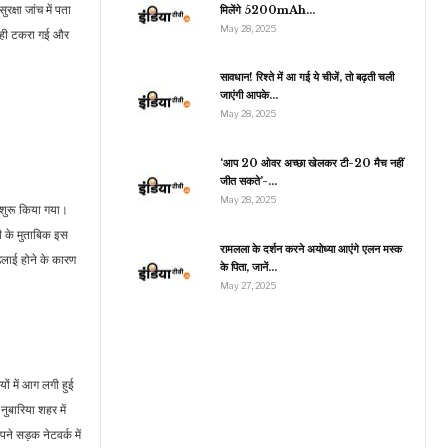
क्षा जांच में पता
मिलेंगे 5200mAh…
May 28, 2025
ें ही टकरा गई और
इंडिया
सावधान! रिश्ते में आ गई ये चीजें, तो बढ़ती चली
जाएंगी आपके…
चुनावी वादों पर पीएम मोदी के
May 28, 2025
ार से तिलमिलाए खरगे, कहा-
मोदी…
‘आप 20 ओवर अच्छा खेलकर टी-20 मैच नहीं
जीत सकते’-…
May 28, 2025
शुरू किया गया।
ी के मुताबिक इस
रामलला के दर्शन करने अयोध्या आएंगे एलन मस्क
िलाई होने के कारण
के पिता, जानें…
May 27, 2025
ों में आग लगी हुई
नुबारिया शहर में
पने सड़क नेटवर्क में