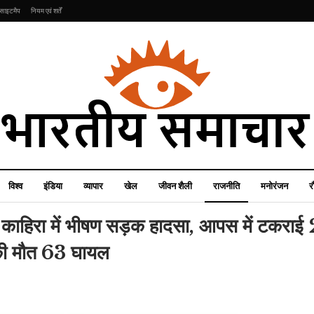
साइटमैप
नियम एवं शर्तें
विश्व
इंडिया
व्यापार
खेल
जीवन शैली
राजनीति
मनोरंजन
र
ी काहिरा में भीषण सड़क हादसा, आपस में टकराई
ं की मौत 63 घायल
इंडिया
जीवन शैली
वक्फ बोर्ड संशोधन विधेयक पर
इस फल की तरह ही सुर्ख लाल
अ
AIMIM विधायक का बयान,
नजर आएंगे आपके गाल, बस