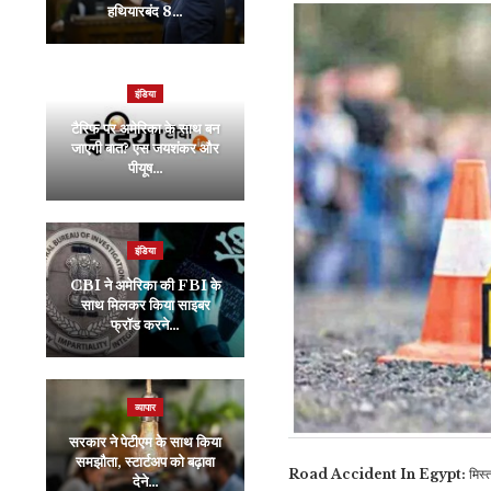
हथियारबंद 8…
मोदी…
इंडिया
रौद्योगिकी
टैरिफ पर अमेरिका के साथ बन
Google ने यूजर्स की कराई
जाएगी बात? एस जयशंकर और
मौज, पुरानी सीरीज के फोन्स
पीयूष…
में…
इंडिया
इंडिया
CBI ने अमेरिका की FBI के
साथ मिलकर किया साइबर
सिक्किम के मुख्यमंत्री ने सीएम
फ्रॉड करने…
योगी से की मांग-…
व्यापार
व्यापार
सरकार ने पेटीएम के साथ किया
क्या आपका भी है पुराना टैक्स
समझौता, स्टार्टअप को बढ़ावा
बकाया? विभाग ने कहा- जल्द
Road Accident In Egypt:
मिस्
देने…
करिये…