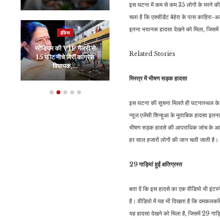
इस घटना में कम से कम 35 लोगों के मरने की ख
चला है कि एक्सीडेंट बेहेरा के पास काहिरा
इतना भयानक हादसा देखने को मिला, जिसमे
इंडिया
जीवन शैली
स्टेडियम की VIP गैलरी से
किस वजह से बढ़ने लगती हैं
Related
Stories
15 फीट नीचे गिरीं कांग्रेस
रिश्ते में दूरियां, रिलेशनशिप
विधायक,…
को…
मिस्त्र में भीषण सड़क हादसा
इस घटना की सूचना मिलते ही घटनास्थल के
न्यूज एजेंसी शिन्हुआ के मुताबिक हादसा इत
भीषण सड़क हादसे की आपराधिक जांच के आदेश ज
हर साल हजारों लोगों की जान चली जाती है।
29 गाड़ियां हुईं क्षतिग्रस्त
बता दें कि इस हादसे का एक वीडियो भी इंटरन
है। वीडियो में यह भी दिखता है कि दमकलकर्मिय
यह हादसा देखने को मिला है, जिसमें 29 गाड़िय