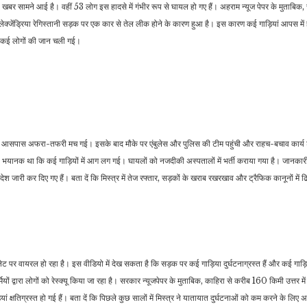
बर सामने आई है। वहीं 53 लोग इस हादसे में गंभीर रूप से घायल हो गए हैं। अहराम न्यूज पेपर के मुताबिक, सुर
-अलेक्जेंड्रिया रेगिस्तानी सड़क पर एक कार से तेल लीक होने के कारण हुआ है। इस कारण कई गाड़ियां आपस म
ं कई लोगों की जान चली गई।
राजनीति
खेल
टीटीपी के वीडियो ने आतंक के
रुतुराज गायकवाड़ के साथ घटी
खिलाफ पाकिस्तान के अभियान
अजीबोगरीब घटना, टी20 में
व
की…
आउट…
 आसपास अफरा-तफरी मच गई। इसके बाद मौके पर एंबुलेस और पुलिस की टीम पहुंची और राहच-बचाव कार्य 
ना भयानक था कि कई गाड़ियों में आग लग गई। घायलों को नजदीकी अस्पतालों में भर्ती कराया गया है। जानकार
ारी कर दिए गए हैं। बता दें कि मिस्त्र में तेज रफ्तार, सड़कों के खराब रखरखाव और ट्रैफिक कानूनों में ढ
ेट पर वायरल हो रहा है। इस वीडियो में देख सकता है कि सड़क पर कई गाड़िया दुर्घटनाग्रस्त हैं और कई गाड़िय
ों द्वारा लोगों को रेस्क्यू किया जा रहा है। सरकार न्यूजपेपर के मुताबिक, काहिरा से करीब 160 किमी उत्तर में 
ां क्षतिग्रस्त हो गई हैं। बता दें कि पिछले कुछ सालों में मिस्त्र ने यातायात दुर्घटनाओं को कम करने के लिए अ