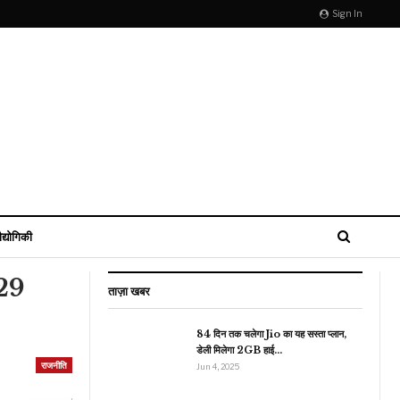
Sign In
ौद्योगिकी
 29
ताज़ा खबर
84 दिन तक चलेगा Jio का यह सस्ता प्लान,
डेली मिलेगा 2GB हाई…
मनोरंजन
राजनीति
Jun 4, 2025
न्न सेवा में गांव का एक शख्स
लाया अपने घर से खाना, चाव