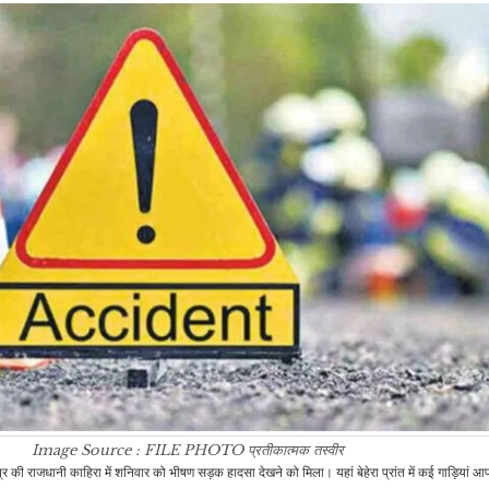
बोले- BJP…
बनाएं ये…
राजनीति
खेल
आसमान में धधकता सूरज छोटा
IND Vs ENG: वरुण
घ
होता जा रहा है? वैज्ञानिकों ने
चक्रवर्ती ने बताया अपने
जो…
सफलता का राज, कही…
व्यापार
व्यापार
सोना हुआ और मजबूत, चांदी
₹1000 प्रति किलो महंगी,
RBI अब इस काम के लिए AI
म
जानें आज…
का करेगा इस्तेमाल, मैकिन्से,…
क
जीवन शैली
व्यापार
कपड़ों पर लगा ज़िद्दी से ज़िद्दी
सरकार ने कच्चे तेल पर घटाया
Image Source : FILE PHOTO
प्रतीकात्मक तस्वीर
दाग हो जाएगा साफ, बस
विंडफॉल टैक्स, इन कंपनियों
त्र की राजधानी काहिरा में शनिवार को भीषण सड़क हादसा देखने को मिला। यहां बेहेरा प्रांत में कई गाड़ियां 
आज़माएं ये…
को…