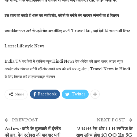
यह भी पढ़ें: नेचर फोटोग्राफी के हैं शौकीन तो जरूर जाएं दिल्ली-NCR की इन जगहों पर
इस शहर को कहते हैं भारत का स्कॉटलैंड, कॉफी के बगीचे संग यादगार व्यंजनों का है मिश्रण
समर वेकेशन पर जाने से पहले चेक कर लीजिए अपनी Travel kit, यहां देखें 15 सामान की लिस्ट
Latest Lifestyle News
India TV पर हिंदी में ब्रेकिंग न्यूज़ Hindi News देश-विदेश की ताजा खबर, लाइव न्यूज
अपडेट और स्‍पेशल स्‍टोरी पढ़ें और अपने आप को रखें अप-टू-डेट। Travel News in Hindi
के लिए क्लिक करें लाइफस्टाइल सेक्‍शन
Facebook
Twitter
Share
PREV POST
NEXT POST
Ashes: कांटे के मुकाबले में इंग्लैंड
24GB रैम और 1TB स्टोरेज के
की हार, बेन स्टोक्स की यादगार पारी
साथ लॉन्च होगा iQOO 11s 5G