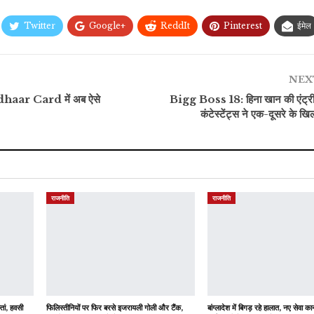
Twitter
Google+
ReddIt
Pinterest
ईमेल
NEX
dhaar Card में अब ऐसे
Bigg Boss 18: हिना खान की एंट्री 
कंटेस्टेंट्स ने एक-दूसरे के 
राजनीति
राजनीति
्तां, हवसी
फिलिस्तीनियों पर फिर बरसे इजरायली गोली और टैंक,
बांग्लादेश में बिगड़ रहे हालात, नए सेवा कान