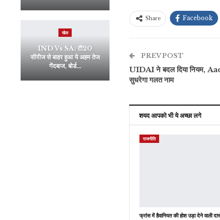
Facebook
Share
खेल
IND Vs SA: टी20
PREV POST
सीरीज से बाहर हुआ ये अहम तेज
गेंदबाज, बोर्ड…
UIDAI ने बदल दिया नियम, Aa
सुधरेगा गलत नाम
शयद आपको भी ये अच्छा लगे
राजनीति
फ्रांस में हैवानियत की होश उड़ा देने वाली दास