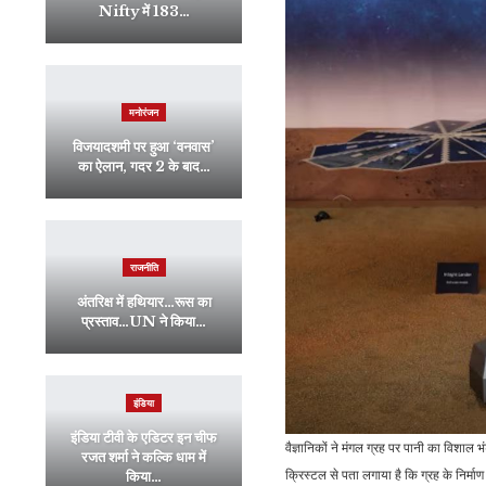
Nifty में 183…
मनोरंजन
विजयादशमी पर हुआ ‘वनवास’
का ऐलान, गदर 2 के बाद…
राजनीति
अंतरिक्ष में हथियार…रूस का
प्रस्ताव…UN ने किया…
इंडिया
इंडिया टीवी के एडिटर इन चीफ
वैज्ञानिकों ने मंगल ग्रह पर पानी का विशाल 
रजत शर्मा ने कल्कि धाम में
क्रिस्टल से पता लगाया है कि ग्रह के निर्मा
किया…