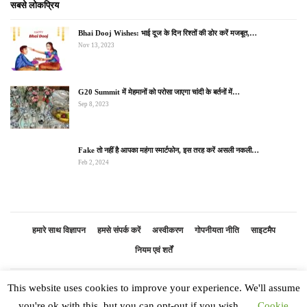
सबसे लोकप्रिय
Bhai Dooj Wishes: भाई दूज के दिन रिश्तों की डोर करें मजबूत,…
Nov 13, 2023
G20 Summit में मेहमानों को परोसा जाएगा चांदी के बर्तनों में…
Sep 8, 2023
Fake तो नहीं है आपका महंगा स्मार्टफोन, इस तरह करें असली नकली…
Feb 2, 2024
हमारे साथ विज्ञापन
हमसे संपर्क करें
अस्वीकरण
गोपनीयता नीति
साइटमैप
नियम एवं शर्तें
This website uses cookies to improve your experience. We'll assume
© 2026 - भारतीय समाचार. सर्वाधिकार सुरक्षित
you're ok with this, but you can opt-out if you wish.
Cookie