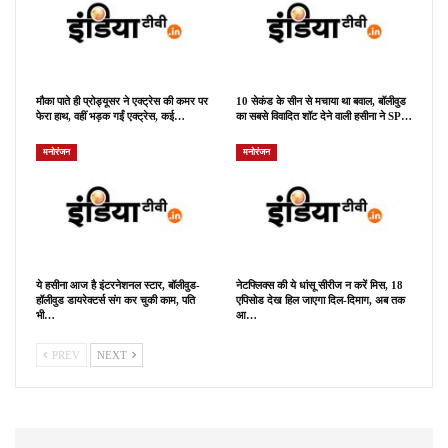
मौका पाते ही प्रोड्यूसर ने एक्ट्रेस की कमर पर
10 सेकंड के सीन से मचाया था बवाल, बॉलीवुड
फेरा हाथ, वहीं भड़क गईं एक्ट्रेस, कई…
का सबसे विवादित शॉट देने वाली हसीना ने SP…
मनोरंजन
मनोरंजन
ये हसीना आज है इंटरनेशनल स्टार, बॉलीवुड-
नेटफ्लिक्स की ये धांसू सीरीज न करें मिस, 18
हॉलीवुड डायरेक्टर्स संग कर चुकी काम, पति
एपिसोड देख हिल जाएगा दिल-दिमाग, अब तक
भी…
आ…
PREV
NEXT