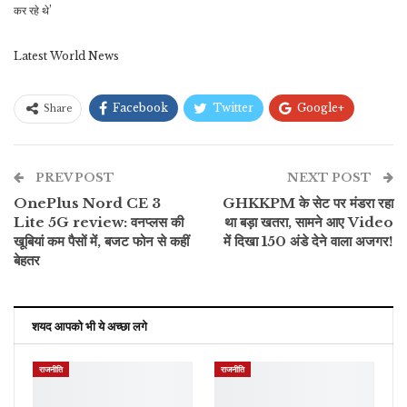
कर रहे थे’
Latest World News
Facebook
Twitter
Google+
Share
ReddIt
WhatsApp
Pinterest
PREV POST
ईमेल
NEXT POST
OnePlus Nord CE 3
GHKKPM के सेट पर मंडरा रहा
Lite 5G review: वनप्लस की
था बड़ा खतरा, सामने आए Video
खूबियां कम पैसों में, बजट फोन से कहीं
में दिखा 150 अंडे देने वाला अजगर!
बेहतर
शयद आपको भी ये अच्छा लगे
राजनीति
राजनीति