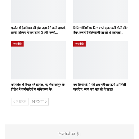
फ्रांस में हैवानियत की होश उड़ा देने वाली दास्तां,
फिलिस्तीनियों पर फिर बरसे इजरायली गोली और
हवसी डॉक्टर ने कर डाला 299 बच्चों…
टैंक, हज़ारों फिलिस्तीनी जा रहे थे सहायता…
राजनीति
राजनीति
बांग्लादेश में बिगड़ रहे हालात, नए सेवा कानून के
क्या लियो पोप 14वें अब नहीं रह पाएंगे अमेरिकी
विरोध में कर्मचारियों ने सचिवालय के…
नागरिक, जानें क्यों उठ रहे ये सवाल
PREV
NEXT
टिप्पणियाँ बंद हैं।