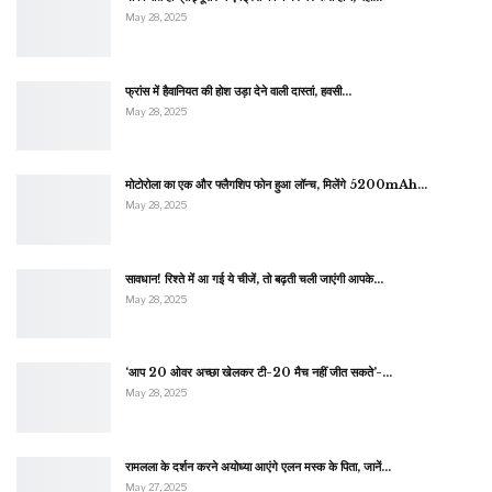
May 28, 2025
फ्रांस में हैवानियत की होश उड़ा देने वाली दास्तां, हवसी…
May 28, 2025
मोटोरोला का एक और फ्लैगशिप फोन हुआ लॉन्च, मिलेंगे 5200mAh…
May 28, 2025
सावधान! रिश्ते में आ गई ये चीजें, तो बढ़ती चली जाएंगी आपके…
May 28, 2025
‘आप 20 ओवर अच्छा खेलकर टी-20 मैच नहीं जीत सकते’-…
May 28, 2025
रामलला के दर्शन करने अयोध्या आएंगे एलन मस्क के पिता, जानें…
May 27, 2025