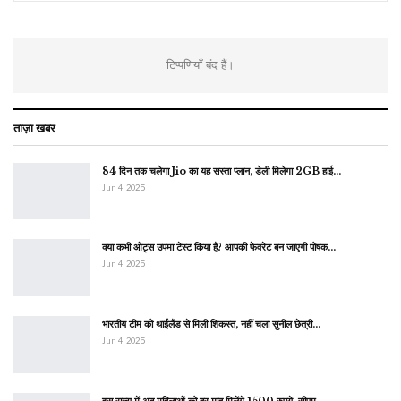
टिप्पणियाँ बंद हैं।
ताज़ा खबर
84 दिन तक चलेगा Jio का यह सस्ता प्लान, डेली मिलेगा 2GB हाई…
Jun 4, 2025
क्या कभी ओट्स उपमा टेस्ट किया है? आपकी फेवरेट बन जाएगी पोषक…
Jun 4, 2025
भारतीय टीम को थाईलैंड से मिली शिकस्त, नहीं चला सुनील छेत्री…
Jun 4, 2025
इस राज्य में अब महिलाओं को हर माह मिलेंगे 1500 रुपये, सीएम…