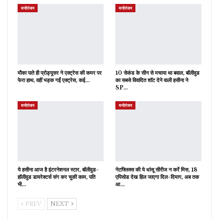
मनोरंजन
मनोरंजन
मौका पाते ही प्रोड्यूसर ने एक्ट्रेस की कमर पर
10 सेकंड के सीन से मचाया था बवाल, बॉलीवुड
फेरा हाथ, वहीं भड़क गईं एक्ट्रेस, कई…
का सबसे विवादित शॉट देने वाली हसीना ने
SP…
मनोरंजन
मनोरंजन
ये हसीना आज है इंटरनेशनल स्टार, बॉलीवुड-
नेटफ्लिक्स की ये धांसू सीरीज न करें मिस, 18
हॉलीवुड डायरेक्टर्स संग कर चुकी काम, पति
एपिसोड देख हिल जाएगा दिल-दिमाग, अब तक
भी…
आ…
PREV
NEXT