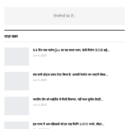
टिप्पणियाँ बंद हैं।
ताज़ा खबर
84 दिन तक चलेगा Jio का यह सस्ता प्लान, डेली मिलेगा 2GB हाई…
Jun 4, 2025
क्या कभी ओट्स उपमा टेस्ट किया है? आपकी फेवरेट बन जाएगी पोषक…
Jun 4, 2025
भारतीय टीम को थाईलैंड से मिली शिकस्त, नहीं चला सुनील छेत्री…
Jun 4, 2025
इस राज्य में अब महिलाओं को हर माह मिलेंगे 1500 रुपये, सीएम…