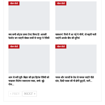
जीवन शैली
जीवन शैली
क्या कभी ओट्स उपमा टेस्ट किया है? आपकी
सावधान! रिश्ते में आ गई ये चीजें, तो बढ़ती चली
फेवरेट बन जाएगी पोषक तत्वों से भरपूर ये रेसिपी
जाएंगी आपके बीच की दूरियां
जीवन शैली
जीवन शैली
आम से बनी यूपी-बिहार की इस ड्रिंक रेसिपी को
नमक और सरसों के तेल से चमक जाएंगे पीले
चखकर मिलेगा जबरदस्त स्वाद, बच्चे-बूढ़े
दांत, ज़िद्दी प्लाक की भी होगी छुट्टी, जानें…
रोज…
PREV
NEXT