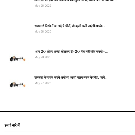
मोटोरोला का एक और फ्लैगशिप फोन हुआ लॉन्च, मिलेंगे 5200mAh…
May 28, 2025
सावधान! रिश्ते में आ गई ये चीजें, तो बढ़ती चली जाएंगी आपके…
May 28, 2025
‘आप 20 ओवर अच्छा खेलकर टी-20 मैच नहीं जीत सकते’-…
May 28, 2025
रामलला के दर्शन करने अयोध्या आएंगे एलन मस्क के पिता, जानें…
May 27, 2025
हमारे बारे में