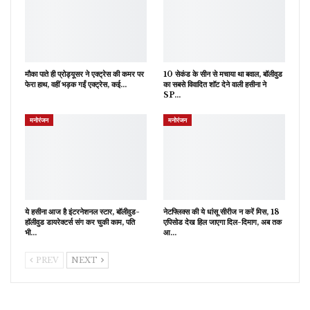
मौका पाते ही प्रोड्यूसर ने एक्ट्रेस की कमर पर
10 सेकंड के सीन से मचाया था बवाल, बॉलीवुड
फेरा हाथ, वहीं भड़क गईं एक्ट्रेस, कई…
का सबसे विवादित शॉट देने वाली हसीना ने
SP…
मनोरंजन
मनोरंजन
ये हसीना आज है इंटरनेशनल स्टार, बॉलीवुड-
नेटफ्लिक्स की ये धांसू सीरीज न करें मिस, 18
हॉलीवुड डायरेक्टर्स संग कर चुकी काम, पति
एपिसोड देख हिल जाएगा दिल-दिमाग, अब तक
भी…
आ…
PREV
NEXT