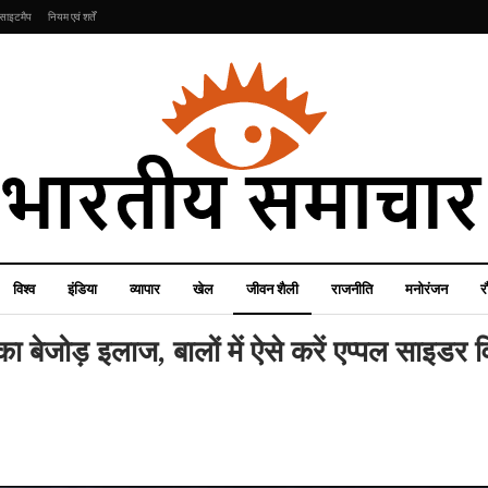
साइटमैप
नियम एवं शर्तें
विश्व
इंडिया
व्यापार
खेल
जीवन शैली
राजनीति
मनोरंजन
र
ा बेजोड़ इलाज, बालों में ऐसे करें एप्पल साइडर 
मनोरंजन
मनोरंजन
डांस सिखाते-सिखाते इस
कंगना रनौत ने फिल्म ‘तेजस’
डॉक्टर को हुआ क्रिकेटर से
की टीजर डेट का किया ऐलान,
त