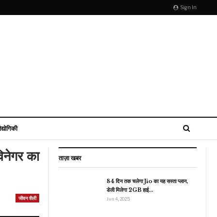
Sign In
ौद्योगिकी
विनेगर का
ताज़ा खबर
84 दिन तक चलेगा Jio का यह सस्ता प्लान,
डेली मिलेगा 2GB हाई…
रौद्योगिकी
जीवन शैली
Jun 4, 2025
BSNL ने यूजर्स को दिया
ोहफा, अमरनाथ तीर्थयात्रियों