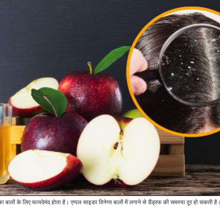
इश्क, शादी…
बदलेगा…
मनोरंजन
व्यापार
Bigg Boss OTT 2:
मनीषा रानी को शो से बाहर आने
रूस द्वारा सूरजमुखी तेल पर
म
से पहले ही ऑफर…
निर्यात शुल्क बढ़ाने से भारत में…
खेल
व्यापार
21 साल की उम्र में यशस्वी
Whatsapp चलाने वाले
जायसवाल ने बनाया ये
करोड़ों लोगों के लिए बड़ा
कीर्तिमान, इस…
खतरा, RBI ने…
बा
व्यापार
राजनीति
Home Loan का
ह
के लिए फायदेमंद होता है। एप्पल साइडर विनेगर बालों में लगाने से डैंड्रफ की समस्या दूर हो सकती है। ज
अप्रूवल चाहते हैं झटपट! आज
अर्जेंटीना के राष्ट्रपति ने सबके
से ही करें ये काम,…
सामने गर्लफ्रेंड को कर लिया…