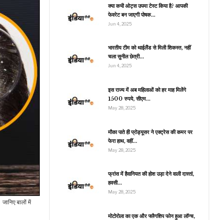
के लिए…
क्या कभी ओट्स उपमा टेस्ट किया है? आपकी
फेवरेट बन जाएगी पोषक…
Jun 4, 2025
मनोरंजन
भारतीय टीम को थाईलैंड से मिली शिकस्त, नहीं
चला सुनील छेत्री…
1600 करोड़ी कंपनी की
ालकिन ने छुए जावेद अख्तर के
Jun 4, 2025
पैर, वायरल…
इस राज्य में अब महिलाओं को हर माह मिलेंगे
1500 रुपये, सीएम…
May 28, 2025
जीवन शैली
मौका पाते ही प्रोड्यूसर ने एक्ट्रेस की कमर पर
हाथ लगाते ही टपकने लगते हैं
फेरा हाथ, वहीं…
ल, तो लगा लें ये हेयरमास्क,…
May 28, 2025
फ्रांस में हैवानियत की होश उड़ा देने वाली दास्तां,
हवसी…
खेल
May 28, 2025
रमनप्रीत कौर ने रचा इतिहास,
ानिए बालों में
महिला वनडे क्रिकेट में ऐसा
करने…
मोटोरोला का एक और फ्लैगशिप फोन हुआ लॉन्च,