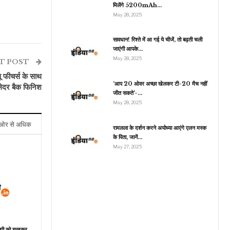
मिलेंगे 5200mAh…
May 28, 2025
सावधान! रिश्ते में आ गई ये चीजें, तो बढ़ती चली
राजनीति
जाएंगी आपके…
May 28, 2025
‘टू प्लस टू’ बातचीत के लिए
T POST
भारत आए अमेरिकी…
ीचर्स के साथ
‘आप 20 ओवर अच्छा खेलकर टी-20 मैच नहीं
 लेदर बैक फिनिश
जीत सकते’-…
May 28, 2025
ओर से अधिक
रामलला के दर्शन करने अयोध्या आएंगे एलन मस्क
के पिता, जानें…
May 27, 2025
ेसिपी को चखकर