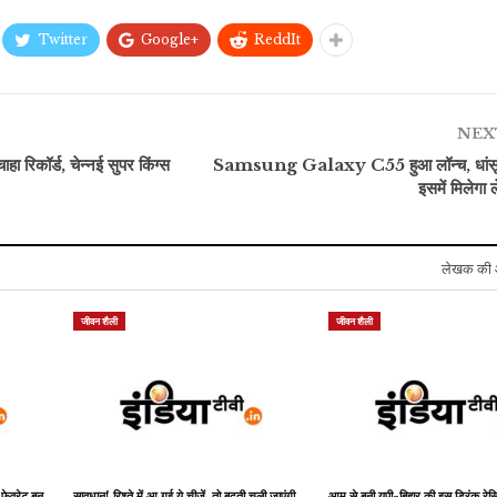
Twitter
Google+
ReddIt
व्यापार
मनोरंजन
RBI ने रेपो रेट में की
OMG 2 के बाद अब इन
0.25% की कटौती, जानें किन
फिल्मों और वेबसीरीज में दिखेगा
NEX
लोगों को…
कोर्ट रूम…
ा रिकॉर्ड, चेन्नई सुपर किंग्स
Samsung Galaxy C55 हुआ लॉन्च, धांसू फ
इसमें मिलेगा
लेखक की 
जीवन शैली
जीवन शैली
 फेवरेट बन
सावधान! रिश्ते में आ गई ये चीजें, तो बढ़ती चली जाएंगी
आम से बनी यूपी-बिहार की इस ड्रिंक र