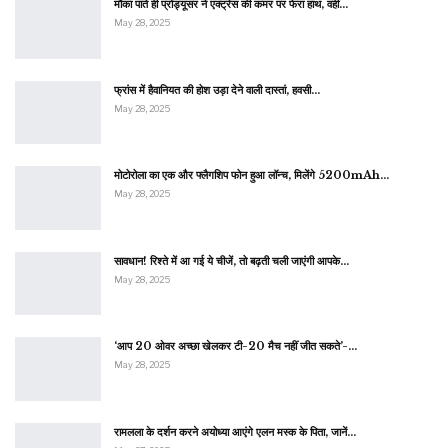
मौका पाते ही प्रोड्यूसर ने एक्ट्रेस की कमर पर फेरा हाथ, वहीं…
May 28, 2025
फ्रांस में हैवानियत की होश उड़ा देने वाली दास्तां, हवसी…
May 28, 2025
मोटोरोला का एक और फ्लैगशिप फोन हुआ लॉन्च, मिलेंगे 5200mAh…
May 28, 2025
सावधान! रिश्ते में आ गई ये चीजें, तो बढ़ती चली जाएंगी आपके…
May 28, 2025
‘आप 20 ओवर अच्छा खेलकर टी-20 मैच नहीं जीत सकते’-…
May 28, 2025
रामलला के दर्शन करने अयोध्या आएंगे एलन मस्क के पिता, जानें…