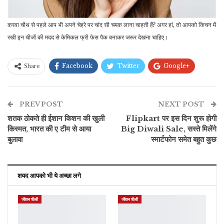
करवा चौथ से पहले आप भी अपने चेहरे पर चांद सी चमक लाना चाहती हैं? अगर हां, तो आपको किचन में
रखी इन चीजों की मदद से केमिकल फ्री फेस पैक बनाकर जरूर देखना चाहिए।
Facebook
Twitter
Google+
Share
ReddIt
WhatsApp
Pinterest
PREV POST
ईमेल
NEXT POST
शतक ठोकते ही ईशान किशन की खुली
Flipkart पर इस दिन शुरू होगी
किस्मत, भारत की ए टीम से आया
Big Diwali Sale, सस्ते मिलेंगे
बुलावा
स्मार्टफोन समेत बहुत कुछ
शयद आपको भी ये अच्छा लगे
जीवन शैली
जीवन शैली