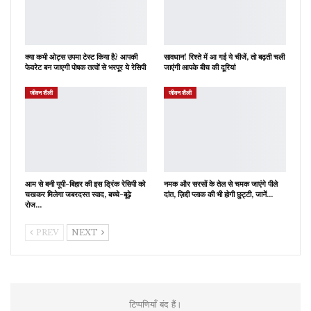
क्या कभी ओट्स उपमा टेस्ट किया है? आपकी
सावधान! रिश्ते में आ गई ये चीजें, तो बढ़ती चली
फेवरेट बन जाएगी पोषक तत्वों से भरपूर ये रेसिपी
जाएंगी आपके बीच की दूरियां
जीवन शैली
जीवन शैली
आम से बनी यूपी-बिहार की इस ड्रिंक रेसिपी को
नमक और सरसों के तेल से चमक जाएंगे पीले
चखकर मिलेगा जबरदस्त स्वाद, बच्चे-बूढ़े
दांत, ज़िद्दी प्लाक की भी होगी छुट्टी, जानें…
रोज…
PREV
NEXT
टिप्पणियाँ बंद हैं।