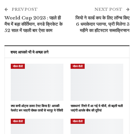
PREV POST
ईमेल
NEXT POST
World Cup 2023 : पहले ही
जियो ने वर्ल्ड कप के लिए लॉन्च किए
मैच में बड़ा कीर्तिमान, वनडे क्रिकेट के
6 धमाकेदार प्लान्स, फ्री मिलेगा 3
52 साल में पहली बार ऐसा काम
महीने का हॉटस्टार सब्सक्रिप्शन
शयद आपको भी ये अच्छा लगे
जीवन शैली
जीवन शैली
क्या कभी ओट्स उपमा टेस्ट किया है? आपकी
सावधान! रिश्ते में आ गई ये चीजें, तो बढ़ती चली
फेवरेट बन जाएगी पोषक तत्वों से भरपूर ये रेसिपी
जाएंगी आपके बीच की दूरियां
जीवन शैली
जीवन शैली