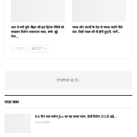
आम से बनी यूपी-बिहार की इस ड्रिंक रेसिपी को
नमक और सरसों के तेल से चमक जाएंगे पीले
चखकर मिलेगा जबरदस्त स्वाद, बच्चे-बूढ़े
दांत, ज़िद्दी प्लाक की भी होगी छुट्टी, जानें…
रोज…
PREV
NEXT
टिप्पणियाँ बंद हैं।
ताज़ा खबर
84 दिन तक चलेगा Jio का यह सस्ता प्लान, डेली मिलेगा 2GB हाई…
Jun 4, 2025