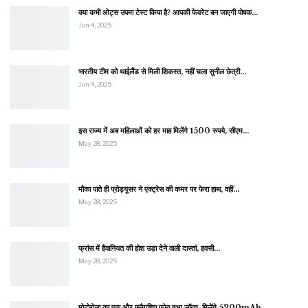
क्या कभी ओट्स उपमा टेस्ट किया है? आपकी फेवरेट बन जाएगी पोषक…
Jun 4, 2025
भारतीय टीम को थाईलैंड से मिली शिकस्त, नहीं चला सुनील छेत्री…
Jun 4, 2025
इस राज्य में अब महिलाओं को हर माह मिलेंगे 1500 रुपये, सीएम…
May 28, 2025
मौका पाते ही प्रोड्यूसर ने एक्ट्रेस की कमर पर फेरा हाथ, वहीं…
May 28, 2025
फ्रांस में हैवानियत की होश उड़ा देने वाली दास्तां, हवसी…
May 28, 2025
मोटोरोला का एक और फ्लैगशिप फोन हुआ लॉन्च, मिलेंगे 5200mAh…