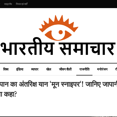
ि
साइटमैप
नियम एवं शर्तें
विश्व
इंडिया
व्यापार
खेल
जीवन शैली
राजनीति
मनोरंजन
र
ापान का अंतरिक्ष यान ‘मून स्नाइपर‘! जानिए जापान
्या कहा?