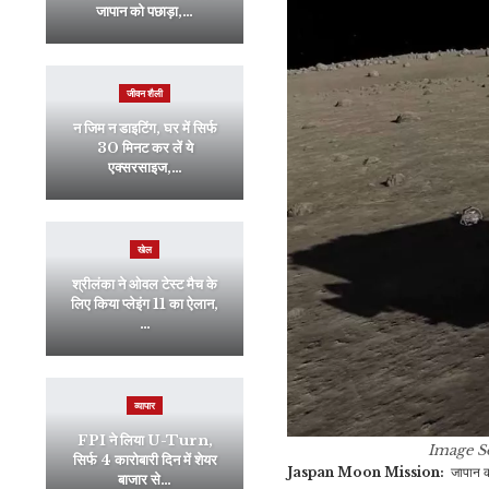
जापान को पछाड़ा,…
जीवन शैली
न जिम न डाइटिंग, घर में सिर्फ
30 मिनट कर लें ये
एक्सरसाइज,…
खेल
श्रीलंका ने ओवल टेस्ट मैच के
लिए किया प्लेइंग 11 का ऐलान,
…
व्यापार
FPI ने लिया U-Turn,
Image S
सिर्फ 4 कारोबारी दिन में शेयर
Jaspan Moon Mission:
जापान क
बाजार से…